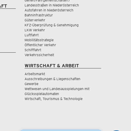
Gehen/Fahrgemeinschaften)
Landesstraßen in Niederösterreich
AFT
Autofahren in Niederösterreich
Bahninfrastruktur
Güterverkehr
KFZ-Überprüfung & Genehmigung
LKW Verkehr
Luftfahrt
Mobilitätsstrategie
Öffentlicher Verkehr
Schifffahrt
Verkehrssicherheit
WIRTSCHAFT & ARBEIT
Arbeitsmarkt
Ausschreibungen & Liegenschaften
Gewerbe
Wettwesen und Landesausspielungen mit
Glücksspielautomaten
Wirtschaft, Tourismus & Technologie