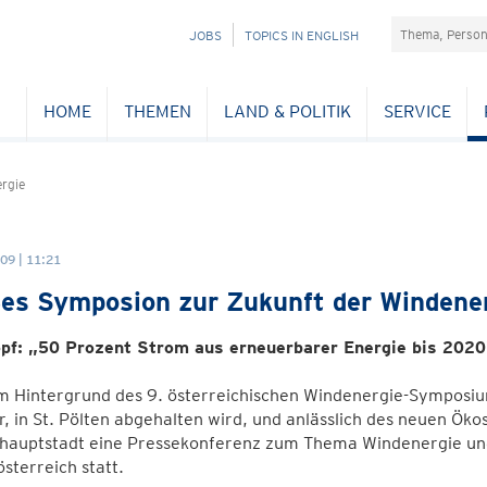
Suchefeld
NAVIGATION
JOBS
TOPICS IN ENGLISH
ÜBERSPRINGEN
HOME
THEMEN
LAND & POLITIK
SERVICE
rgie
09 | 11:21
es Symposion zur Zukunft der Windenerg
pf: „50 Prozent Strom aus erneuerbarer Energie bis 2020
m Hintergrund des 9. österreichischen Windenergie-Symposiu
, in St. Pölten abgehalten wird, und anlässlich des neuen Ök
hauptstadt eine Pressekonferenz zum Thema Windenergie und d
sterreich statt.