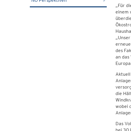
NÖ Perspektiven
„Für di
einem 
überdi
Ökostr
Haushal
„Unser 
erneuer
des Fak
an das 
Europa 
Aktuel
Anlage
versor
die Häl
Windkra
wobei d
Anlage
Das Vol
bei 30 