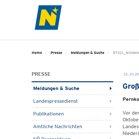
Home
Presse
Meldungen & Suche
87321_windene
PRESSE
21.10.20
Groß
Meldungen & Suche
Pernko
Landespressedienst
Vor de
Publikationen
Oktober
Amtliche Nachrichten
Landes
Niederö