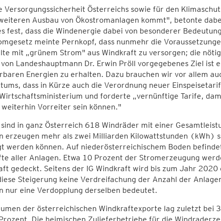
e Versorgungssicherheit Österreichs sowie für den Klimaschut
weiteren Ausbau von Ökostromanlagen kommt", betonte dabei 
es fest, dass die Windenergie dabei von besonderer Bedeutu
omgesetz meinte Pernkopf, dass nunmehr die Voraussetzunge
te mit „grünem Strom" aus Windkraft zu versorgen; die nöti
von Landeshauptmann Dr. Erwin Pröll vorgegebenes Ziel ist e
baren Energien zu erhalten. Dazu brauchen wir vor allem auch
tums, dass in Kürze auch die Verordnung neuer Einspeisetarif
Wirtschaftsministerium und forderte „vernünftige Tarife, dam
weiterhin Vorreiter sein können."
l sind in ganz Österreich 618 Windräder mit einer Gesamtle
n erzeugen mehr als zwei Milliarden Kilowattstunden (kWh)
gt werden können. Auf niederösterreichischem Boden befinde
fte aller Anlagen. Etwa 10 Prozent der Stromerzeugung werde
ft gedeckt. Seitens der IG Windkraft wird bis zum Jahr 2020
iese Steigerung keine Verdreifachung der Anzahl der Anlagen
n nur eine Verdopplung derselben bedeutet.
umen der österreichischen Windkraftexporte lag zuletzt bei 
Prozent. Die heimischen Zulieferbetriebe für die Windraderze