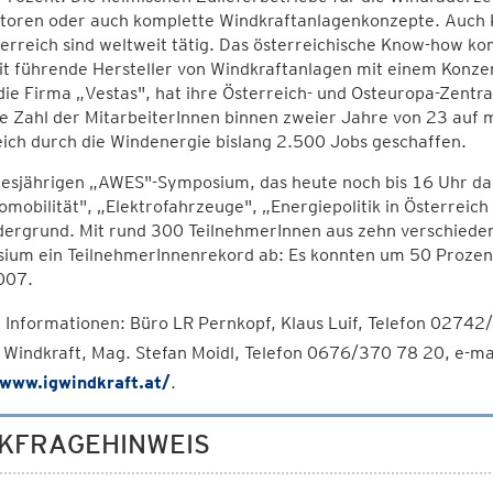
toren oder auch komplette Windkraftanlagenkonzepte. Auch K
erreich sind weltweit tätig. Das österreichische Know-how k
t führende Hersteller von Windkraftanlagen mit einem Konze
ie Firma „Vestas", hat ihre Österreich- und Osteuropa-Zentr
ie Zahl der MitarbeiterInnen binnen zweier Jahre von 23 auf 
ich durch die Windenergie bislang 2.500 Jobs geschaffen.
iesjährigen „AWES"-Symposium, das heute noch bis 16 Uhr da
omobilität", „Elektrofahrzeuge", „Energiepolitik in Österrei
dergrund. Mit rund 300 TeilnehmerInnen aus zehn verschiede
ium ein TeilnehmerInnenrekord ab: Es konnten um 50 Prozent
007.
 Informationen: Büro LR Pernkopf, Klaus Luif, Telefon 0274
 Windkraft, Mag. Stefan Moidl, Telefon 0676/370 78 20, e-ma
/www.igwindkraft.at/
.
KFRAGEHINWEIS