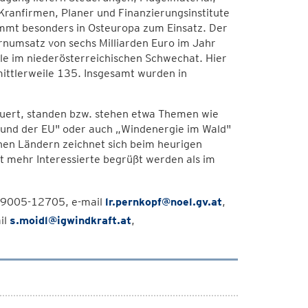
ranfirmen, Planer und Finanzierungsinstitute
ommt besonders in Osteuropa zum Einsatz. Der
rnumsatz von sechs Milliarden Euro im Jahr
ale im niederösterreichischen Schwechat. Hier
mittlerweile 135. Insgesamt wurden in
uert, standen bzw. stehen etwa Themen wie
ch und der EU" oder auch „Windenergie im Wald"
nen Ländern zeichnet sich beim heurigen
 mehr Interessierte begrüßt werden als im
2/9005-12705, e-mail
lr.pernkopf@noel.gv.at
,
il
s.moidl@igwindkraft.at
,