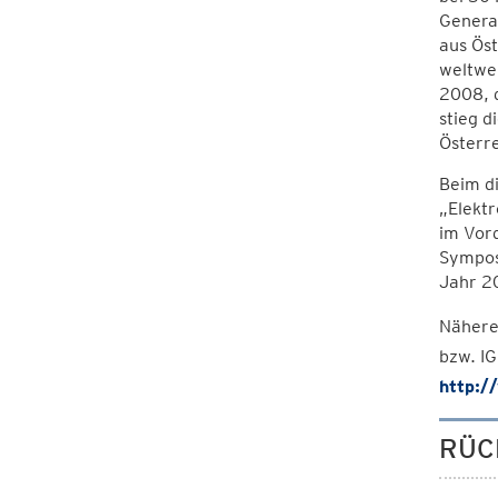
Genera
aus Öst
weltwei
2008, d
stieg d
Österre
Beim d
„Elektr
im Vor
Sympos
Jahr 2
Nähere
bzw. IG
http:/
RÜC