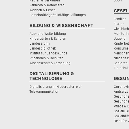
Kaufen & Verkaufen
Sport
Sanieren & Renovieren
Wohnen & Leben
GESEL
Gemeinnützige/mildtätige Stiftungen
Familien
Frauen
BILDUNG & WISSENSCHAFT
Gleichbeh
Aus- und Weiterbildung
Monitorin
Kindergärten & Schulen
Jugend
Landesarchiv
Kinderbe
Landesbibliothek
Konsumen
Institut für Landeskunde
Menschen
Stipendien & Beihilfen
Niederlas
Wissenschaft & Forschung
Senioren
Tierschut
DIGITALISIERUNG &
TECHNOLOGIE
GESUN
Digitalisierung in Niederösterreich
Coronavi
Telekommunikation
Amtsarzt 
Gesundhei
Gesundhe
Pflege & 
Soziale D
Sozialhilf
Beihilfen