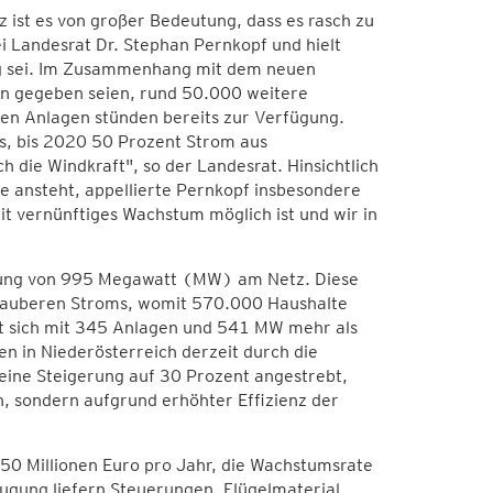
z ist es von großer Bedeutung, dass es rasch zu
Landesrat Dr. Stephan Pernkopf und hielt
ng sei. Im Zusammenhang mit dem neuen
n gegeben seien, rund 50.000 weitere
gen Anlagen stünden bereits zur Verfügung.
s, bis 2020 50 Prozent Strom aus
 die Windkraft", so der Landesrat. Hinsichtlich
e ansteht, appellierte Pernkopf insbesondere
it vernünftiges Wachstum möglich ist und wir in
istung von 995 Megawatt (MW) am Netz. Diese
 sauberen Stroms, womit 570.000 Haushalte
t sich mit 345 Anlagen und 541 MW mehr als
n in Niederösterreich derzeit durch die
 eine Steigerung auf 30 Prozent angestrebt,
, sondern aufgrund erhöhter Effizienz der
350 Millionen Euro pro Jahr, die Wachstumsrate
ugung liefern Steuerungen, Flügelmaterial,