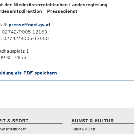
t der Niederösterreichischen Landesregierung
ndesamtsdirektion - Pressedienst
ail:
presse@noel.gv.at
l: 02742/9005-12163
x: 02742/9005-13550
ndhausplatz 1
9 St. Pölten
ldung als PDF speichern
EIT & SPORT
KUNST & KULTUR
& Veranstaltungen
Kunst & Kultur