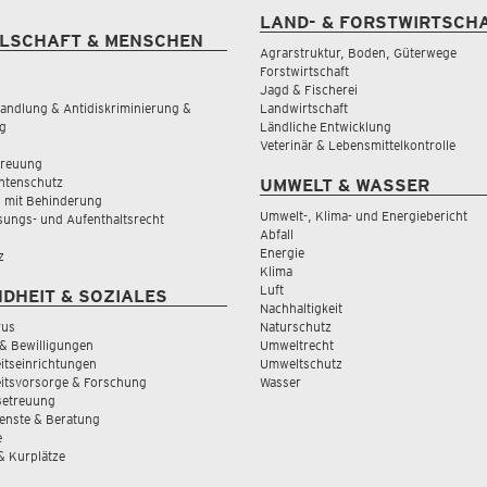
LAND- & FORSTWIRTSCH
LSCHAFT & MENSCHEN
Agrarstruktur, Boden, Güterwege
Forstwirtschaft
Jagd & Fischerei
andlung & Antidiskriminierung &
Landwirtschaft
g
Ländliche Entwicklung
Veterinär & Lebensmittelkontrolle
treuung
tenschutz
UMWELT & WASSER
 mit Behinderung
Umwelt-, Klima- und Energiebericht
sungs- und Aufenthaltsrecht
Abfall
Energie
z
Klima
Luft
DHEIT & SOZIALES
Nachhaltigkeit
rus
Naturschutz
& Bewilligungen
Umweltrecht
tseinrichtungen
Umweltschutz
itsvorsorge & Forschung
Wasser
Betreuung
ienste & Beratung
e
 & Kurplätze