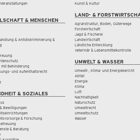
& Veranstaltungen
Kunst & Kultur
LAND- & FORSTWIRTSCH
LSCHAFT & MENSCHEN
Agrarstruktur, Boden, Güterwege
Forstwirtschaft
Jagd & Fischerei
andlung & Antidiskriminierung &
Landwirtschaft
g
Ländliche Entwicklung
Veterinär & Lebensmittelkontrolle
treuung
tenschutz
UMWELT & WASSER
 mit Behinderung
Umwelt-, Klima- und Energiebericht
sungs- und Aufenthaltsrecht
Abfall
Energie
z
Klima
Luft
DHEIT & SOZIALES
Nachhaltigkeit
rus
Naturschutz
& Bewilligungen
Umweltrecht
tseinrichtungen
Umweltschutz
itsvorsorge & Forschung
Wasser
Betreuung
ienste & Beratung
e
 & Kurplätze