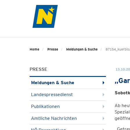
Home
Presse
Meldungen & Suche
87154_kuerbisa
PRESSE
13.10.20
„Gar
Meldungen & Suche
Sobotk
Landespressedienst
Ab heut
Publikationen
Spezial
Amtliche Nachrichten
geöffne
„Getreu