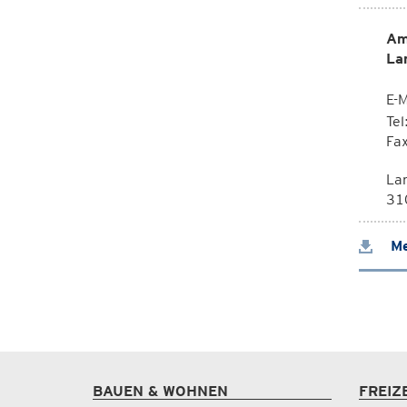
Am
La
E-M
Te
Fa
La
310
Me
BAUEN & WOHNEN
FREIZ