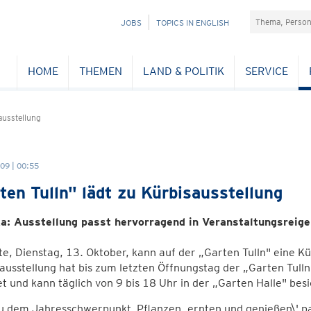
Suchefeld
NAVIGATION
JOBS
TOPICS IN ENGLISH
ÜBERSPRINGEN
HOME
THEMEN
LAND & POLITIK
SERVICE
usstellung
09 | 00:55
ten Tulln" lädt zu Kürbisausstellung
a: Ausstellung passt hervorragend in Veranstaltungsreige
e, Dienstag, 13. Oktober, kann auf der „Garten Tulln" eine K
ausstellung hat bis zum letzten Öffnungstag der „Garten Tull
t und kann täglich von 9 bis 18 Uhr in der „Garten Halle" bes
 dem Jahresschwerpunkt ‚Pflanzen, ernten und genießen\' pas