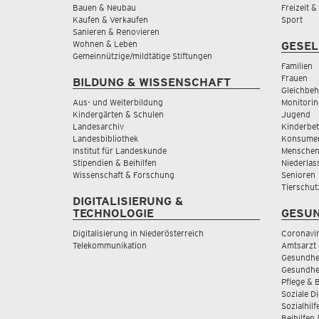
Bauen & Neubau
Freizeit 
Kaufen & Verkaufen
Sport
Sanieren & Renovieren
Wohnen & Leben
GESEL
Gemeinnützige/mildtätige Stiftungen
Familien
Frauen
BILDUNG & WISSENSCHAFT
Gleichbeh
Aus- und Weiterbildung
Monitorin
Kindergärten & Schulen
Jugend
Landesarchiv
Kinderbe
Landesbibliothek
Konsumen
Institut für Landeskunde
Menschen
Stipendien & Beihilfen
Niederlas
Wissenschaft & Forschung
Senioren
Tierschut
DIGITALISIERUNG &
TECHNOLOGIE
GESUN
Digitalisierung in Niederösterreich
Coronavi
Telekommunikation
Amtsarzt 
Gesundhei
Gesundhe
Pflege & 
Soziale D
Sozialhilf
Beihilfen