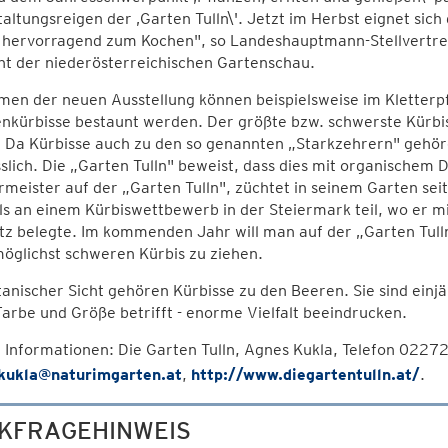
altungsreigen der ‚Garten Tulln\'. Jetzt im Herbst eignet sic
 hervorragend zum Kochen", so Landeshauptmann-Stellvertre
ht der niederösterreichischen Gartenschau.
en der neuen Ausstellung können beispielsweise im Kletterp
nkürbisse bestaunt werden. Der größte bzw. schwerste Kürbis
Da Kürbisse auch zu den so genannten „Starkzehrern" gehöre
slich. Die „Garten Tulln" beweist, dass dies mit organischem
meister auf der „Garten Tulln", züchtet in seinem Garten se
ls an einem Kürbiswettbewerb in der Steiermark teil, wo er
tz belegte. Im kommenden Jahr will man auf der „Garten Tulln
öglichst schweren Kürbis zu ziehen.
anischer Sicht gehören Kürbisse zu den Beeren. Sie sind einjäh
arbe und Größe betrifft - enorme Vielfalt beeindrucken.
Informationen: Die Garten Tulln, Agnes Kukla, Telefon 0227
kukla@naturimgarten.at
,
http://www.diegartentulln.at/
.
KFRAGEHINWEIS