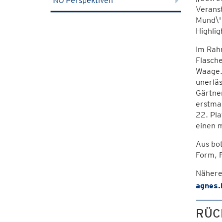
NÖ Perspektiven
Veranst
Mund\'
Highlig
Im Rahm
Flasche
Waage. 
unerläs
Gärtner
erstma
22. Pla
einen m
Aus bot
Form, F
Nähere 
agnes.
RÜC