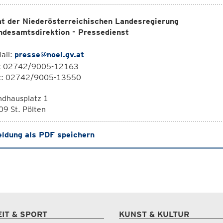
t der Niederösterreichischen Landesregierung
ndesamtsdirektion - Pressedienst
ail:
presse@noel.gv.at
l: 02742/9005-12163
x: 02742/9005-13550
ndhausplatz 1
9 St. Pölten
ldung als PDF speichern
EIT & SPORT
KUNST & KULTUR