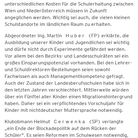
unterschiedlichen Kosten für die Schulerhaltung zwischen
Wien und Niederösterreich müssen in Zukunft
angeglichen werden. Wichtig sei auch, die vielen kleinen
Schulstandorte im ländlichen Raum zu erhalten.
Abgeordneter Ing. Martin H u b e r (FP) erklärte, die
Ausbildung unserer Kinder und Jugendlichen sei wichtig
und dürfe nicht durch Experimente gefährdet werden.
Vor allem bei den Bezirks- und Landesschulräten sei ein
großes Einsparungspotenzial vorhanden. Bei den Lehrer-
und Schuldirektoren-Bestellungen seien sowohl
Fachwissen als auch Managementkompetenz gefragt.
Auch der Zustand der Landesberufsschulen habe sich in
den letzten Jahren verschlechtert. Mittlerweile würden
über ein Fünftel aller Kinder einen Migrationshintergrund
haben. Daher sei ein verpflichtendes Vorschuljahr für
Kinder mit nichtdeutscher Muttersprache notwendig.
Klubobmann Helmut C e r w e n k a (SP) verlangte
„ein Ende der Blockadepolitik auf dem Rücken der
Schüler". Es seien Reformen im Schulwesen notwendig,