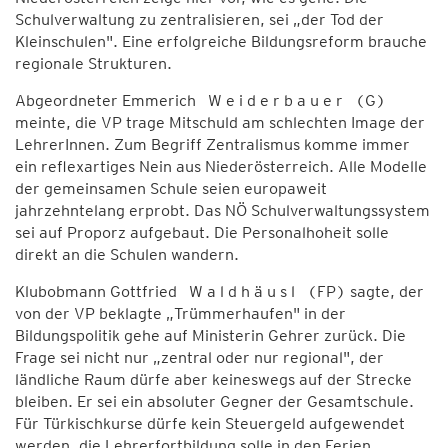
Schulverwaltung zu zentralisieren, sei „der Tod der
Kleinschulen". Eine erfolgreiche Bildungsreform brauche
regionale Strukturen.
Abgeordneter Emmerich W e i d e r b a u e r (G)
meinte, die VP trage Mitschuld am schlechten Image der
LehrerInnen. Zum Begriff Zentralismus komme immer
ein reflexartiges Nein aus Niederösterreich. Alle Modelle
der gemeinsamen Schule seien europaweit
jahrzehntelang erprobt. Das NÖ Schulverwaltungssystem
sei auf Proporz aufgebaut. Die Personalhoheit solle
direkt an die Schulen wandern.
Klubobmann Gottfried W a l d h ä u s l (FP) sagte, der
von der VP beklagte „Trümmerhaufen" in der
Bildungspolitik gehe auf Ministerin Gehrer zurück. Die
Frage sei nicht nur „zentral oder nur regional", der
ländliche Raum dürfe aber keineswegs auf der Strecke
bleiben. Er sei ein absoluter Gegner der Gesamtschule.
Für Türkischkurse dürfe kein Steuergeld aufgewendet
werden, die Lehrerfortbildung solle in den Ferien