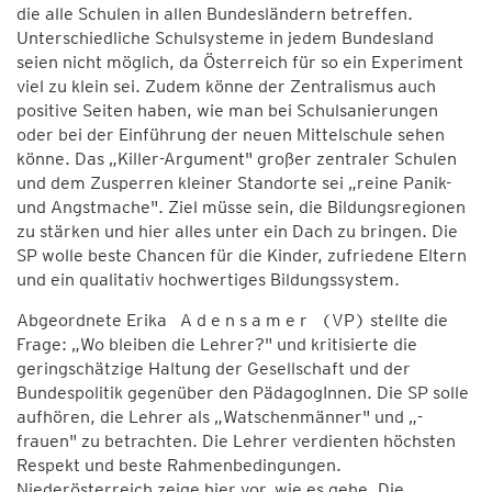
die alle Schulen in allen Bundesländern betreffen.
Unterschiedliche Schulsysteme in jedem Bundesland
seien nicht möglich, da Österreich für so ein Experiment
viel zu klein sei. Zudem könne der Zentralismus auch
positive Seiten haben, wie man bei Schulsanierungen
oder bei der Einführung der neuen Mittelschule sehen
könne. Das „Killer-Argument" großer zentraler Schulen
und dem Zusperren kleiner Standorte sei „reine Panik-
und Angstmache". Ziel müsse sein, die Bildungsregionen
zu stärken und hier alles unter ein Dach zu bringen. Die
SP wolle beste Chancen für die Kinder, zufriedene Eltern
und ein qualitativ hochwertiges Bildungssystem.
Abgeordnete Erika A d e n s a m e r (VP) stellte die
Frage: „Wo bleiben die Lehrer?" und kritisierte die
geringschätzige Haltung der Gesellschaft und der
Bundespolitik gegenüber den PädagogInnen. Die SP solle
aufhören, die Lehrer als „Watschenmänner" und „-
frauen" zu betrachten. Die Lehrer verdienten höchsten
Respekt und beste Rahmenbedingungen.
Niederösterreich zeige hier vor, wie es gehe. Die