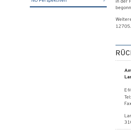
NÖ Perspektiven
in der 
begonn
Weitere
12705
RÜC
Am
La
E-M
Te
Fa
La
310