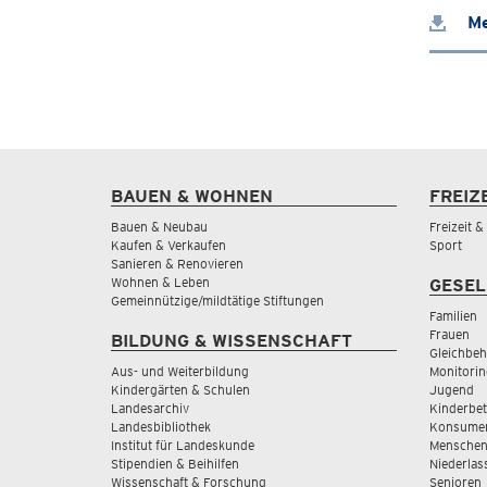
Me
BAUEN & WOHNEN
FREIZ
Bauen & Neubau
Freizeit 
Kaufen & Verkaufen
Sport
Sanieren & Renovieren
Wohnen & Leben
GESEL
Gemeinnützige/mildtätige Stiftungen
Familien
Frauen
BILDUNG & WISSENSCHAFT
Gleichbeh
Aus- und Weiterbildung
Monitorin
Kindergärten & Schulen
Jugend
Landesarchiv
Kinderbe
Landesbibliothek
Konsumen
Institut für Landeskunde
Menschen
Stipendien & Beihilfen
Niederlas
Wissenschaft & Forschung
Senioren