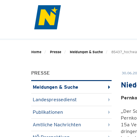
Home
Presse
Meldungen & Suche
85437_hochwa
PRESSE
30.06.20
Nied
Meldungen & Suche
Pernko
Landespressedienst
„Der Sc
Publikationen
Pernko
Amtliche Nachrichten
15a Ver
dringe