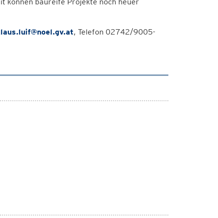
mit können baureife Projekte noch heuer
laus.luif@noel.gv.at
, Telefon 02742/9005-