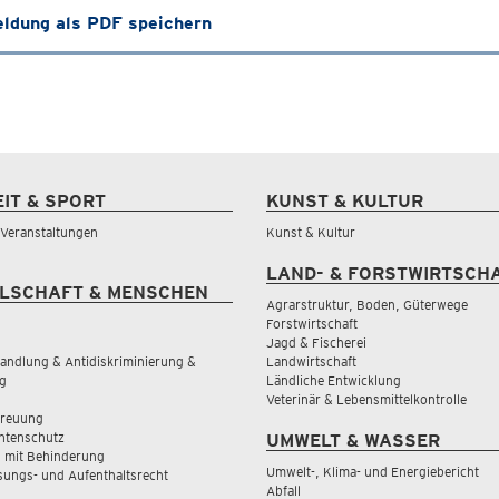
ldung als PDF speichern
EIT & SPORT
KUNST & KULTUR
& Veranstaltungen
Kunst & Kultur
LAND- & FORSTWIRTSCH
LSCHAFT & MENSCHEN
Agrarstruktur, Boden, Güterwege
Forstwirtschaft
Jagd & Fischerei
andlung & Antidiskriminierung &
Landwirtschaft
g
Ländliche Entwicklung
Veterinär & Lebensmittelkontrolle
treuung
tenschutz
UMWELT & WASSER
 mit Behinderung
Umwelt-, Klima- und Energiebericht
sungs- und Aufenthaltsrecht
Abfall