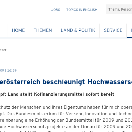
Suchefeld
NAVIGATION
JOBS
TOPICS IN ENGLISH
ÜBERSPRINGEN
HOME
THEMEN
LAND & POLITIK
SERVICE
sser
09 | 16:39
erösterreich beschleunigt Hochwassers
pf: Land stellt Kofinanzierungsmittel sofort bereit
hutz der Menschen und ihres Eigentums haben für mich oberst
pf. Das Bundesministerium für Verkehr, Innovation und Tech
einbarung eine Erhöhung der Bundesmittel für 2009 und 2010
nde Hochwasserschutzprojekte an der Donau für 2009 und 20