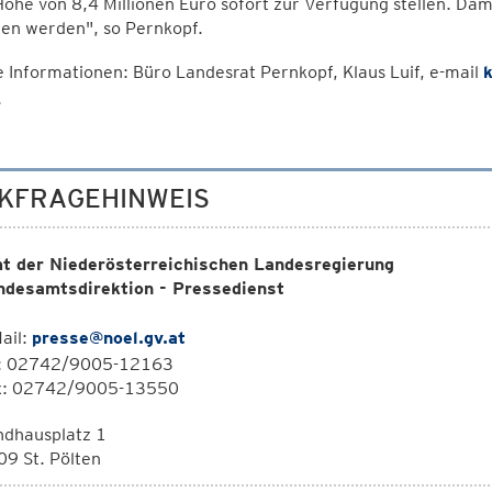
Höhe von 8,4 Millionen Euro sofort zur Verfügung stellen. Da
en werden", so Pernkopf.
 Informationen: Büro Landesrat Pernkopf, Klaus Luif, e-mail
k
.
KFRAGEHINWEIS
t der Niederösterreichischen Landesregierung
ndesamtsdirektion - Pressedienst
ail:
presse@noel.gv.at
l: 02742/9005-12163
x: 02742/9005-13550
ndhausplatz 1
9 St. Pölten