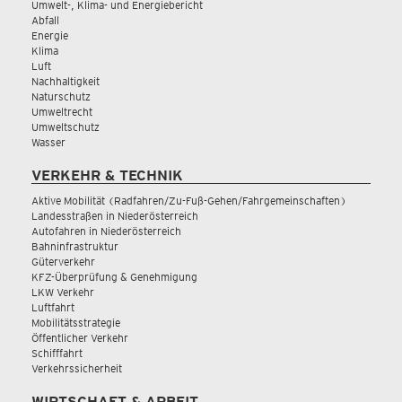
Umwelt-, Klima- und Energiebericht
Abfall
Energie
Klima
Luft
Nachhaltigkeit
Naturschutz
Umweltrecht
Umweltschutz
Wasser
VERKEHR & TECHNIK
Aktive Mobilität (Radfahren/Zu-Fuß-Gehen/Fahrgemeinschaften)
Landesstraßen in Niederösterreich
Autofahren in Niederösterreich
Bahninfrastruktur
Güterverkehr
KFZ-Überprüfung & Genehmigung
LKW Verkehr
Luftfahrt
Mobilitätsstrategie
Öffentlicher Verkehr
Schifffahrt
Verkehrssicherheit
WIRTSCHAFT & ARBEIT