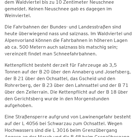
dem Waldviertel bis zu 10 Zentimeter Neuschnee
gemeldet. Keinen Neuschnee gab es dagegen im
Weinviertel.
Die Fahrbahnen der Bundes- und Landesstraßen sind
heute überwiegend nass und salznass. Im Waldviertel und
Alpenvorland können die Fahrbahnen in höheren Lagen
ab ca. 500 Metern auch salznass bis matschig sein;
vereinzelt findet man Schneefahrbahnen.
Kettenpflicht besteht derzeit für Fahrzeuge ab 3,5
Tonnen auf der B 20 über den Annaberg und Josefsberg,
der B 21 über den Ochsattel, das Gscheid und den
Rohrerberg, der B 23 über den Lahnsattel und der B 71
über den Zellerrain. Die Kettenpflicht auf der B 18 über
den Gerichtsberg wurde in den Morgenstunden
aufgehoben.
Eine Straßensperre aufgrund von Lawinengefahr besteht
auf der L 4056 bei Schwarzau zum Ochsattel. Wegen
Hochwassers sind die L 3016 beim Grenzübergang
Angern an der March und die B 48 beim Grenzübergang