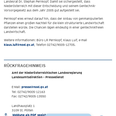
Landesrat Dr. Stephan Pernkopf. Damit sei sichergestellt, dass
Niederösterreich mit dieser Entscheidung und seinem Gentechnik-
Vorsorgegesetz aus dem Jahr 2005 gut aufgestellt sei.
Pernkopf wies erneut darauf hin, dass der Anbau von genmanipulierten
Pflanzen einen großen Nachteil für die klein strukturierte Landwirtschaft
darstellen würde. Die Chancen lägen eindeutig in einer gentechnikfreien
Landwirtschaft.
Weitere Informationen: Büro LR Pernkopf, Klaus Luif, e-mail
klaus.luif@noel.gv.at
, Telefon 02742/9005-12705.
RÜCKFRAGEHINWEIS
Amt der Niederösterreichischen Landesregierung
Landesamtsdirektion - Pressedienst
E-Mail:
presse@noel.gv.at
Tel: 02742/9005-12163
Fax: 02742/9005-13550
Landhausplatz 1
3109 St. Pölten
Meldung als PDF speichern