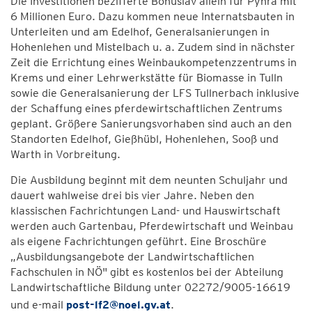
Die Investitionen bezifferte Bohuslav allein für Pyhra mit
6 Millionen Euro. Dazu kommen neue Internatsbauten in
Unterleiten und am Edelhof, Generalsanierungen in
Hohenlehen und Mistelbach u. a. Zudem sind in nächster
Zeit die Errichtung eines Weinbaukompetenzzentrums in
Krems und einer Lehrwerkstätte für Biomasse in Tulln
sowie die Generalsanierung der LFS Tullnerbach inklusive
der Schaffung eines pferdewirtschaftlichen Zentrums
geplant. Größere Sanierungsvorhaben sind auch an den
Standorten Edelhof, Gießhübl, Hohenlehen, Sooß und
Warth in Vorbreitung.
Die Ausbildung beginnt mit dem neunten Schuljahr und
dauert wahlweise drei bis vier Jahre. Neben den
klassischen Fachrichtungen Land- und Hauswirtschaft
werden auch Gartenbau, Pferdewirtschaft und Weinbau
als eigene Fachrichtungen geführt. Eine Broschüre
„Ausbildungsangebote der Landwirtschaftlichen
Fachschulen in NÖ" gibt es kostenlos bei der Abteilung
Landwirtschaftliche Bildung unter 02272/9005-16619
und e-mail
post-lf2@noel.gv.at
.