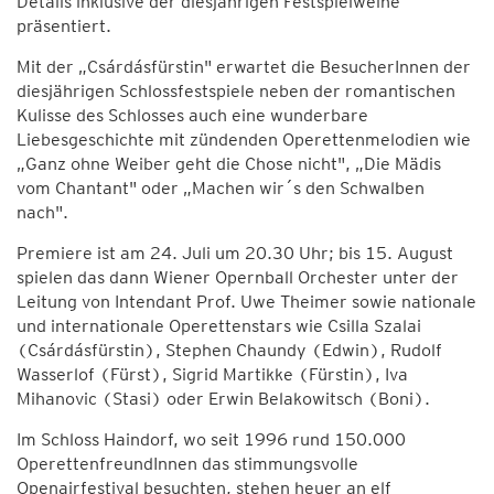
Details inklusive der diesjährigen Festspielweine
präsentiert.
Mit der „Csárdásfürstin" erwartet die BesucherInnen der
diesjährigen Schlossfestspiele neben der romantischen
Kulisse des Schlosses auch eine wunderbare
Liebesgeschichte mit zündenden Operettenmelodien wie
„Ganz ohne Weiber geht die Chose nicht", „Die Mädis
vom Chantant" oder „Machen wir´s den Schwalben
nach".
Premiere ist am 24. Juli um 20.30 Uhr; bis 15. August
spielen das dann Wiener Opernball Orchester unter der
Leitung von Intendant Prof. Uwe Theimer sowie nationale
und internationale Operettenstars wie Csilla Szalai
(Csárdásfürstin), Stephen Chaundy (Edwin), Rudolf
Wasserlof (Fürst), Sigrid Martikke (Fürstin), Iva
Mihanovic (Stasi) oder Erwin Belakowitsch (Boni).
Im Schloss Haindorf, wo seit 1996 rund 150.000
OperettenfreundInnen das stimmungsvolle
Openairfestival besuchten, stehen heuer an elf