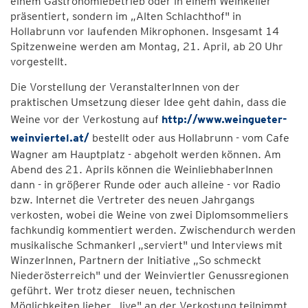
einem Gastronomiebetrieb oder in einem Weinkeller
präsentiert, sondern im „Alten Schlachthof" in
Hollabrunn vor laufenden Mikrophonen. Insgesamt 14
Spitzenweine werden am Montag, 21. April, ab 20 Uhr
vorgestellt.
Die Vorstellung der VeranstalterInnen von der
praktischen Umsetzung dieser Idee geht dahin, dass die
Weine vor der Verkostung auf
http://www.weingueter-
weinviertel.at/
bestellt oder aus Hollabrunn - vom Cafe
Wagner am Hauptplatz - abgeholt werden können. Am
Abend des 21. Aprils können die WeinliebhaberInnen
dann - in größerer Runde oder auch alleine - vor Radio
bzw. Internet die Vertreter des neuen Jahrgangs
verkosten, wobei die Weine von zwei Diplomsommeliers
fachkundig kommentiert werden. Zwischendurch werden
musikalische Schmankerl „serviert" und Interviews mit
WinzerInnen, Partnern der Initiative „So schmeckt
Niederösterreich" und der Weinviertler Genussregionen
geführt. Wer trotz dieser neuen, technischen
Möglichkeiten lieber „live" an der Verkostung teilnimmt,