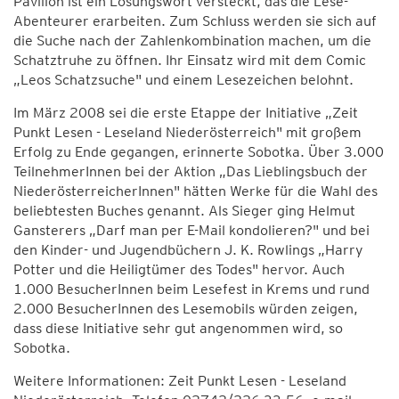
Pavillon ist ein Lösungswort versteckt, das die Lese-
Abenteurer erarbeiten. Zum Schluss werden sie sich auf
die Suche nach der Zahlenkombination machen, um die
Schatztruhe zu öffnen. Ihr Einsatz wird mit dem Comic
„Leos Schatzsuche" und einem Lesezeichen belohnt.
Im März 2008 sei die erste Etappe der Initiative „Zeit
Punkt Lesen - Leseland Niederösterreich" mit großem
Erfolg zu Ende gegangen, erinnerte Sobotka. Über 3.000
TeilnehmerInnen bei der Aktion „Das Lieblingsbuch der
NiederösterreicherInnen" hätten Werke für die Wahl des
beliebtesten Buches genannt. Als Sieger ging Helmut
Gansterers „Darf man per E-Mail kondolieren?" und bei
den Kinder- und Jugendbüchern J. K. Rowlings „Harry
Potter und die Heiligtümer des Todes" hervor. Auch
1.000 BesucherInnen beim Lesefest in Krems und rund
2.000 BesucherInnen des Lesemobils würden zeigen,
dass diese Initiative sehr gut angenommen wird, so
Sobotka.
Weitere Informationen: Zeit Punkt Lesen - Leseland