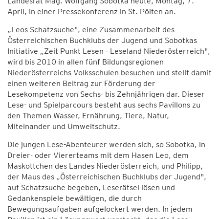
Landesrat Mag. Wolfgang Sobotka heute, Montag, 7.
April, in einer Pressekonferenz in St. Pölten an.
„Leos Schatzsuche", eine Zusammenarbeit des
Österreichischen Buchklubs der Jugend und Sobotkas
Initiative „Zeit Punkt Lesen - Leseland Niederösterreich",
wird bis 2010 in allen fünf Bildungsregionen
Niederösterreichs Volksschulen besuchen und stellt damit
einen weiteren Beitrag zur Förderung der
Lesekompetenz von Sechs- bis Zehnjährigen dar. Dieser
Lese- und Spielparcours besteht aus sechs Pavillons zu
den Themen Wasser, Ernährung, Tiere, Natur,
Miteinander und Umweltschutz.
Die jungen Lese-Abenteurer werden sich, so Sobotka, in
Dreier- oder Viererteams mit dem Hasen Leo, dem
Maskottchen des Landes Niederösterreich, und Philipp,
der Maus des „Österreichischen Buchklubs der Jugend",
auf Schatzsuche begeben, Leserätsel lösen und
Gedankenspiele bewältigen, die durch
Bewegungsaufgaben aufgelockert werden. In jedem