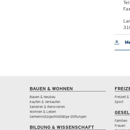
Te
Fa
La
310
Me
BAUEN & WOHNEN
FREIZ
Bauen & Neubau
Freizeit 
Kaufen & Verkaufen
Sport
Sanieren & Renovieren
Wohnen & Leben
GESEL
Gemeinnützige/mildtätige Stiftungen
Familien
Frauen
BILDUNG & WISSENSCHAFT