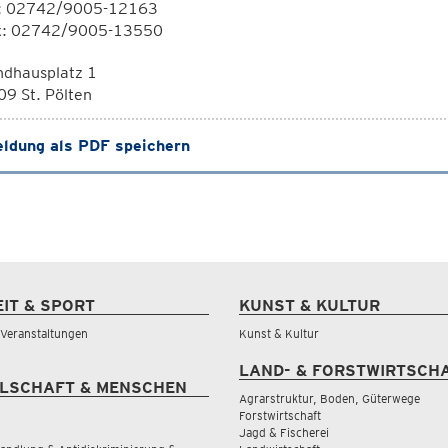
l: 02742/9005-12163
x: 02742/9005-13550
ndhausplatz 1
9 St. Pölten
ldung als PDF speichern
EIT & SPORT
KUNST & KULTUR
& Veranstaltungen
Kunst & Kultur
LAND- & FORSTWIRTSCH
LSCHAFT & MENSCHEN
Agrarstruktur, Boden, Güterwege
Forstwirtschaft
Jagd & Fischerei