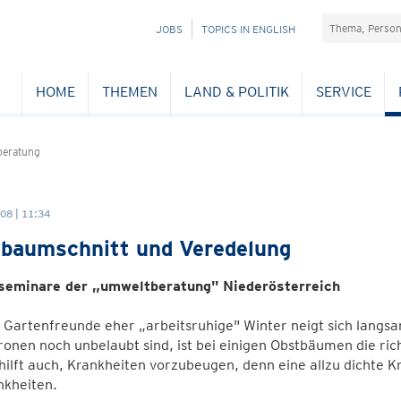
Suchefeld
NAVIGATION
JOBS
TOPICS IN ENGLISH
ÜBERSPRINGEN
HOME
THEMEN
LAND & POLITIK
SERVICE
eratung
08 | 11:34
baumschnitt und Veredelung
seminare der „umweltberatung" Niederösterreich
 Gartenfreunde eher „arbeitsruhige" Winter neigt sich langsa
nen noch unbelaubt sind, ist bei einigen Obstbäumen die ric
hilft auch, Krankheiten vorzubeugen, denn eine allzu dichte K
nkheiten.