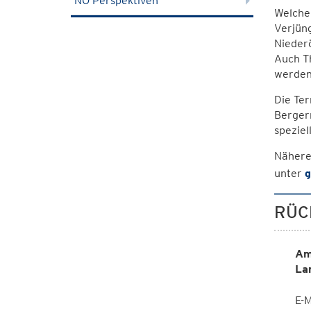
NÖ Perspektiven
Welche 
Verjün
Niederö
Auch T
werden
Die Ter
Bergern
speziel
Nähere
unter
g
RÜC
Am
La
E-M