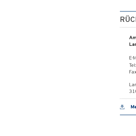
RÜC
Am
La
E-M
Te
Fa
La
310
Me