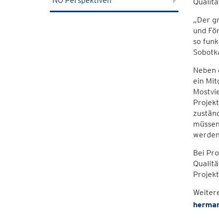
NÖ Perspektiven
Qualitä
„Der g
und För
so funk
Sobotk
Neben d
ein Mit
Mostvie
Projek
zuständ
müssen 
werden 
Bei Pr
Qualitä
Projekt
Weiter
herman