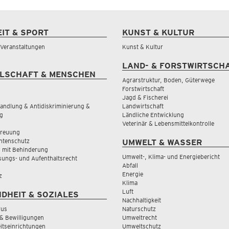
EIT & SPORT
KUNST & KULTUR
& Veranstaltungen
Kunst & Kultur
LAND- & FORSTWIRTSCH
LSCHAFT & MENSCHEN
Agrarstruktur, Boden, Güterwege
Forstwirtschaft
Jagd & Fischerei
andlung & Antidiskriminierung &
Landwirtschaft
g
Ländliche Entwicklung
Veterinär & Lebensmittelkontrolle
treuung
tenschutz
UMWELT & WASSER
 mit Behinderung
Umwelt-, Klima- und Energiebericht
sungs- und Aufenthaltsrecht
Abfall
Energie
z
Klima
Luft
DHEIT & SOZIALES
Nachhaltigkeit
rus
Naturschutz
& Bewilligungen
Umweltrecht
tseinrichtungen
Umweltschutz