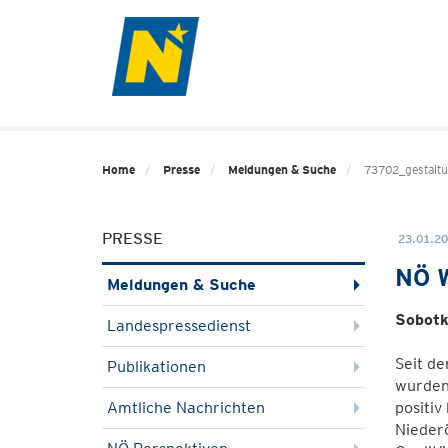
Home
Presse
Meldungen & Suche
73702_gestaltu
PRESSE
23.01.20
NÖ W
Meldungen & Suche
Sobotk
Landespressedienst
Seit d
Publikationen
wurden
Amtliche Nachrichten
positiv
Niederö