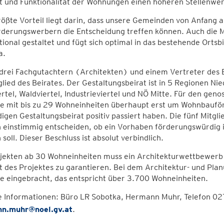
t und Funktionalität der Wohnungen einen höheren Stellenwer
rößte Vorteil liegt darin, dass unsere Gemeinden von Anfang
derungswerbern die Entscheidung treffen können. Auch die Mi
tional gestaltet und fügt sich optimal in das bestehende Orts
a.
rei Fachgutachtern (Architekten) und einem Vertreter des Ba
glied des Beirates. Der Gestaltungsbeirat ist in 5 Regionen Ni
rtel, Waldviertel, Industrieviertel und NÖ Mitte. Für den geno
te mit bis zu 29 Wohneinheiten überhaupt erst um Wohnbaufö
igen Gestaltungsbeirat positiv passiert haben. Die fünf Mitgl
einstimmig entscheiden, ob ein Vorhaben förderungswürdig is
soll. Dieser Beschluss ist absolut verbindlich.
ojekten ab 30 Wohneinheiten muss ein Architekturwettbewerb
t des Projektes zu garantieren. Bei dem Architektur- und Pl
e eingebracht, das entspricht über 3.700 Wohneinheiten.
e Informationen: Büro LR Sobotka, Hermann Muhr, Telefon 0
n.muhr@noel.gv.at
.