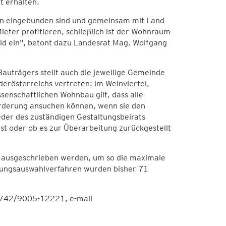
t erhalten.
 an eingebunden sind und gemeinsam mit Land
eter profitieren, schließlich ist der Wohnraum
bild ein", betont dazu Landesrat Mag. Wolfgang
uträgers stellt auch die jeweilige Gemeinde
ederösterreichs vertreten: im Weinviertel,
ssenschaftlichen Wohnbau gilt, dass alle
rderung ansuchen können, wenn sie den
ieder des zuständigen Gestaltungsbeirats
t oder ob es zur Überarbeitung zurückgestellt
 ausgeschrieben werden, um so die maximale
anungsauswahlverfahren wurden bisher 71
2742/9005-12221, e-mail