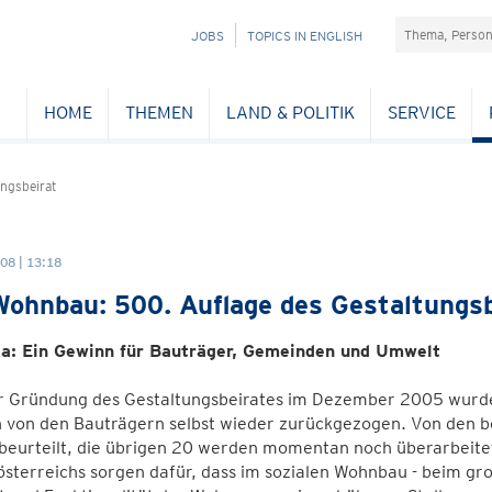
Suchefeld
NAVIGATION
JOBS
TOPICS IN ENGLISH
ÜBERSPRINGEN
HOME
THEMEN
LAND & POLITIK
SERVICE
ngsbeirat
08 | 13:18
ohnbau: 500. Auflage des Gestaltungsb
a: Ein Gewinn für Bauträger, Gemeinden und Umwelt
er Gründung des Gestaltungsbeirates im Dezember 2005 wurd
 von den Bauträgern selbst wieder zurückgezogen. Von den 
 beurteilt, die übrigen 20 werden momentan noch überarbeitet
sterreichs sorgen dafür, dass im sozialen Wohnbau - beim gr