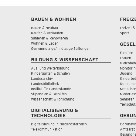
BAUEN & WOHNEN
FREIZ
Bauen & Neubau
Freizeit 
Kaufen & Verkaufen
Sport
Sanieren & Renovieren
Wohnen & Leben
GESEL
Gemeinnützige/mildtätige Stiftungen
Familien
Frauen
BILDUNG & WISSENSCHAFT
Gleichbeh
Aus- und Weiterbildung
Monitorin
Kindergärten & Schulen
Jugend
Landesarchiv
Kinderbe
Landesbibliothek
Konsumen
Institut für Landeskunde
Menschen
Stipendien & Beihilfen
Niederlas
Wissenschaft & Forschung
Senioren
Tierschut
DIGITALISIERUNG &
TECHNOLOGIE
GESUN
Digitalisierung in Niederösterreich
Coronavi
Telekommunikation
Amtsarzt 
Gesundhei