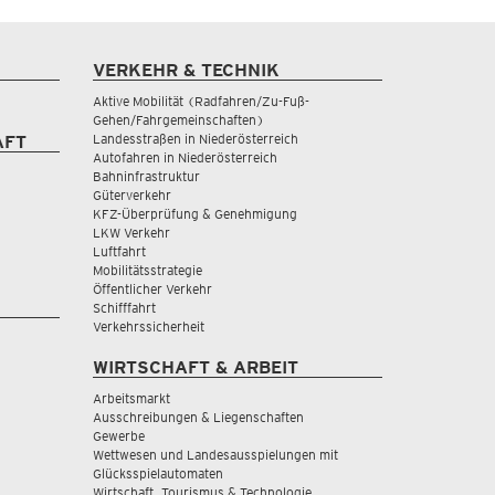
VERKEHR & TECHNIK
Aktive Mobilität (Radfahren/Zu-Fuß-
Gehen/Fahrgemeinschaften)
Landesstraßen in Niederösterreich
AFT
Autofahren in Niederösterreich
Bahninfrastruktur
Güterverkehr
KFZ-Überprüfung & Genehmigung
LKW Verkehr
Luftfahrt
Mobilitätsstrategie
Öffentlicher Verkehr
Schifffahrt
Verkehrssicherheit
WIRTSCHAFT & ARBEIT
Arbeitsmarkt
Ausschreibungen & Liegenschaften
Gewerbe
Wettwesen und Landesausspielungen mit
Glücksspielautomaten
Wirtschaft, Tourismus & Technologie