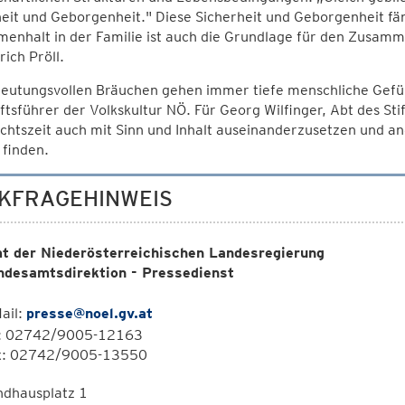
eit und Geborgenheit." Diese Sicherheit und Geborgenheit fä
enhalt in der Familie ist auch die Grundlage für den Zusamm
rich Pröll.
deutungsvollen Bräuchen gehen immer tiefe menschliche Gefüh
tsführer der Volkskultur NÖ. Für Georg Wilfinger, Abt des Stift
htszeit auch mit Sinn und Inhalt auseinanderzusetzen und ang
finden.
KFRAGEHINWEIS
t der Niederösterreichischen Landesregierung
ndesamtsdirektion - Pressedienst
ail:
presse@noel.gv.at
l: 02742/9005-12163
x: 02742/9005-13550
ndhausplatz 1