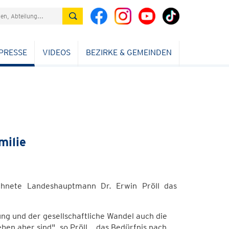
PRESSE
VIDEOS
BEZIRKE & GEMEINDEN
milie
chnete Landeshauptmann Dr. Erwin Pröll das
g und der gesellschaftliche Wandel auch die
ben aber sind", so Pröll, „das Bedürfnis nach