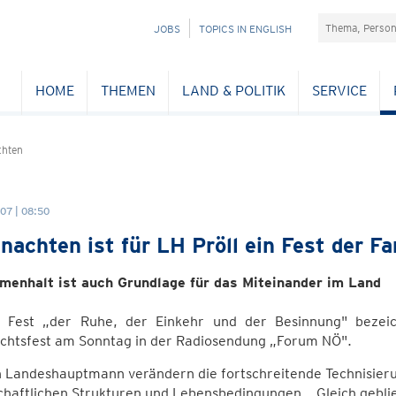
Suchefeld
NAVIGATION
JOBS
TOPICS IN ENGLISH
ÜBERSPRINGEN
HOME
THEMEN
LAND & POLITIK
SERVICE
chten
07 | 08:50
nachten ist für LH Pröll ein Fest der Fa
enhalt ist auch Grundlage für das Miteinander im Land
n Fest „der Ruhe, der Einkehr und der Besinnung" bezei
chtsfest am Sonntag in der Radiosendung „Forum NÖ".
 Landeshauptmann verändern die fortschreitende Technisierun
chaftlichen Strukturen und Lebensbedingungen. „Gleich geblie