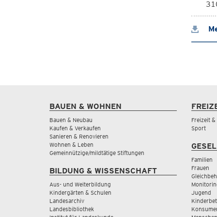
310
Me
BAUEN & WOHNEN
FREIZ
Bauen & Neubau
Freizeit 
Kaufen & Verkaufen
Sport
Sanieren & Renovieren
Wohnen & Leben
GESEL
Gemeinnützige/mildtätige Stiftungen
Familien
Frauen
BILDUNG & WISSENSCHAFT
Gleichbeh
Aus- und Weiterbildung
Monitorin
Kindergärten & Schulen
Jugend
Landesarchiv
Kinderbe
Landesbibliothek
Konsumen