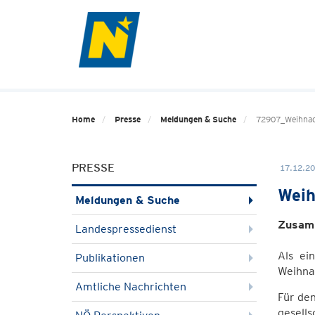
Home
Presse
Meldungen & Suche
72907_Weihna
PRESSE
17.12.20
Weih
Meldungen & Suche
Zusamm
Landespressedienst
Als ei
Publikationen
Weihna
Amtliche Nachrichten
Für den
gesells