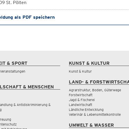
9 St. Pölten
ldung als PDF speichern
EIT & SPORT
KUNST & KULTUR
& Veranstaltungen
Kunst & Kultur
LAND- & FORSTWIRTSCH
LSCHAFT & MENSCHEN
Agrarstruktur, Boden, Güterwege
Forstwirtschaft
Jagd & Fischerei
andlung & Antidiskriminierung &
Landwirtschaft
g
Ländliche Entwicklung
Veterinär & Lebensmittelkontrolle
treuung
tenschutz
UMWELT & WASSER