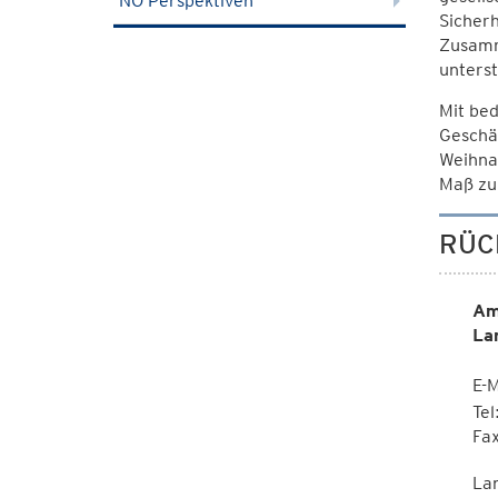
NÖ Perspektiven
Sicherh
Zusamm
unterst
Mit be
Geschäf
Weihnac
Maß zu 
RÜC
Am
La
E-M
Te
Fa
La