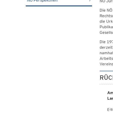
NÖ Perspektiven
NÖ Juri
Die NÖ 
Rechts
die Ur
Publika
Gesells
Die 197
derzeit
namhaft
Arbeits
Vereins
RÜC
Am
La
E-M