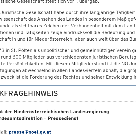
stische Gesellschaft stellt sich vor", übergab.
Juristische Gesellschaft habe durch ihre langjährige Tätigke
wissenschaft das Ansehen des Landes in besonderem Maß gef
kunde als sichtbares Zeichen der Verbundenheit mit dem Land
tionen und Tätigkeiten zeige eindrucksvoll die Bedeutung und
chaft in und für Niederösterreich, aber auch weit über das Bun
3 in St. Pölten als unpolitischer und gemeinnütziger Verein 
 rund 600 Mitglieder aus verschiedensten juristischen Beruf
e Persönlichkeiten. Mit diesem Mitgliederstand ist die NÖ Juris
tagungen abwechselnd in allen Landesvierteln abhält, die größ
zweck ist die Förderung des Rechtes und seiner Entwicklung i
KFRAGEHINWEIS
t der Niederösterreichischen Landesregierung
ndesamtsdirektion - Pressedienst
ail:
presse@noel.gv.at