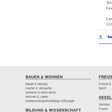
Te
Fa
La
310
Me
BAUEN & WOHNEN
FREIZ
Bauen & Neubau
Freizeit 
Kaufen & Verkaufen
Sport
Sanieren & Renovieren
Wohnen & Leben
GESEL
Gemeinnützige/mildtätige Stiftungen
Familien
Frauen
BILDUNG & WISSENSCHAFT