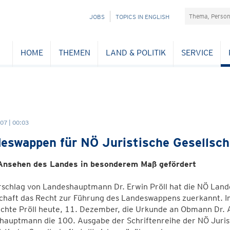
Suchefeld
NAVIGATION
JOBS
TOPICS IN ENGLISH
ÜBERSPRINGEN
HOME
THEMEN
LAND & POLITIK
SERVICE
07 | 00:03
eswappen für NÖ Juristische Gesellsch
 Ansehen des Landes in besonderem Maß gefördert
rschlag von Landeshauptmann Dr. Erwin Pröll hat die NÖ Land
chaft das Recht zur Führung des Landeswappens zuerkannt. I
chte Pröll heute, 11. Dezember, die Urkunde an Obmann Dr. A
hauptmann die 100. Ausgabe der Schriftenreihe der NÖ Jurist