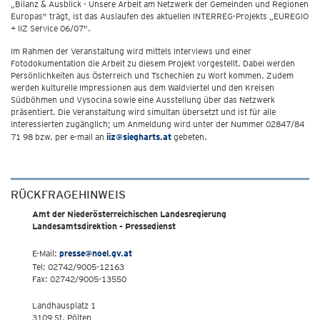
„Bilanz & Ausblick - Unsere Arbeit am Netzwerk der Gemeinden und Regionen
Europas" trägt, ist das Auslaufen des aktuellen INTERREG-Projekts „EUREGIO
+ IIZ Service 06/07".
Im Rahmen der Veranstaltung wird mittels Interviews und einer
Fotodokumentation die Arbeit zu diesem Projekt vorgestellt. Dabei werden
Persönlichkeiten aus Österreich und Tschechien zu Wort kommen. Zudem
werden kulturelle Impressionen aus dem Waldviertel und den Kreisen
Südböhmen und Vysocina sowie eine Ausstellung über das Netzwerk
präsentiert. Die Veranstaltung wird simultan übersetzt und ist für alle
Interessierten zugänglich; um Anmeldung wird unter der Nummer 02847/84
71 98 bzw. per e-mail an
iiz@siegharts.at
gebeten.
RÜCKFRAGEHINWEIS
Amt der Niederösterreichischen Landesregierung
Landesamtsdirektion - Pressedienst
E-Mail:
presse@noel.gv.at
Tel: 02742/9005-12163
Fax: 02742/9005-13550
Landhausplatz 1
3109 St. Pölten