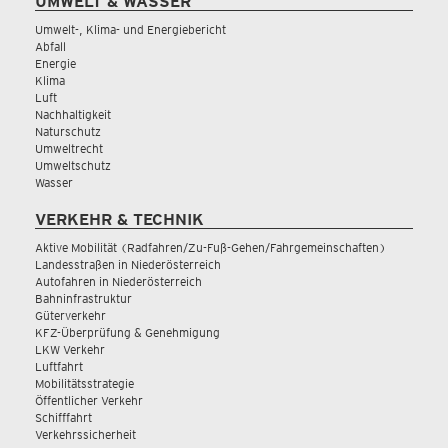
UMWELT & WASSER
Umwelt-, Klima- und Energiebericht
Abfall
Energie
Klima
Luft
Nachhaltigkeit
Naturschutz
Umweltrecht
Umweltschutz
Wasser
VERKEHR & TECHNIK
Aktive Mobilität (Radfahren/Zu-Fuß-Gehen/Fahrgemeinschaften)
Landesstraßen in Niederösterreich
Autofahren in Niederösterreich
Bahninfrastruktur
Güterverkehr
KFZ-Überprüfung & Genehmigung
LKW Verkehr
Luftfahrt
Mobilitätsstrategie
Öffentlicher Verkehr
Schifffahrt
Verkehrssicherheit