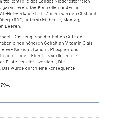
ittelkontrolle des Landes Niederösterreich
 garantieren. Die Kontrollen finden im
 Ab-Hof-Verkauf statt. Zudem werden Obst und
berprüft“, unterstrich heute, Montag,
en Beeren.
tandet. Das zeugt von der hohen Güte der
haben einen höheren Gehalt an Vitamin C als
ffe wie Kalzium, Kalium, Phosphor und
 dann schnell. Ebenfalls verlieren die
der Ernte verzehrt werden. „Die
f. Das wurde durch eine konsequente
2794.