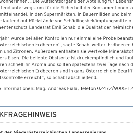
wohnerInnen. „Die Aufsichtsorgane der Abteilung für Lebensm
ufend unterwegs, um für die Sicherheit der KonsumentInnen zu
mittelhandel, in den Supermärkten, in Bauernläden und beim
 laufend auf Rückstände von Schädlingsbekämpfungsmitteln ü
entenschutz-Landesrat Emil Schabl die Qualität der heimisch
jahr wurde bei allen Kontrollen nur einmal eine Probe beans
sterreichischen Erdbeeren“, sagte Schabl weiter. Erdbeeren 
 und Zitronen. Außerdem enthalten sie wertvolle Mineralsto
rs Eisen. Die beliebte Obstsorte ist druckempfindlich und fault
en schnell ihr Aroma und sollten spätestens zwei Tage nach 
sterreichischen Erdbeeren sind in ganz Österreich ein Begrif
tskontrolle erreicht“, so Schabl abschließend.
e Informationen: Mag. Andreas Fiala, Telefon 02472/9005-1
KFRAGEHINWEIS
t der Niederösterreichischen Landesregierung