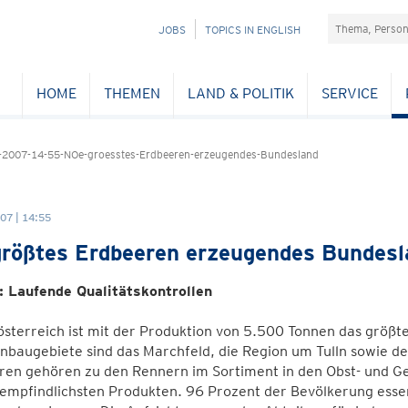
Suchefeld
NAVIGATION
JOBS
TOPICS IN ENGLISH
ÜBERSPRINGEN
HOME
THEMEN
LAND & POLITIK
SERVICE
-2007-14-55-NOe-groesstes-Erdbeeren-erzeugendes-Bundesland
07 | 14:55
rößtes Erdbeeren erzeugendes Bundesl
: Laufende Qualitätskontrollen
österreich ist mit der Produktion von 5.500 Tonnen das größ
baugebiete sind das Marchfeld, die Region um Tulln sowie d
en gehören zu den Rennern im Sortiment in den Obst- und Gem
 empfindlichsten Produkten. 96 Prozent der Bevölkerung ess