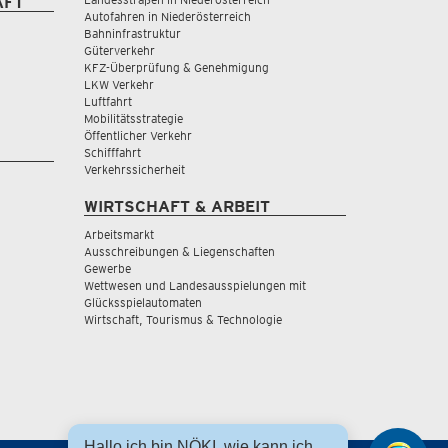
AFT
Autofahren in Niederösterreich
Bahninfrastruktur
Güterverkehr
KFZ-Überprüfung & Genehmigung
LKW Verkehr
Luftfahrt
Mobilitätsstrategie
Öffentlicher Verkehr
Schifffahrt
Verkehrssicherheit
WIRTSCHAFT & ARBEIT
Arbeitsmarkt
Ausschreibungen & Liegenschaften
Gewerbe
Wettwesen und Landesausspielungen mit
Glücksspielautomaten
Wirtschaft, Tourismus & Technologie
Hallo ich bin NÖKI, wie kann ich