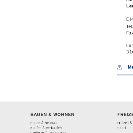
La
E-M
Te
Fa
La
310
Me
BAUEN & WOHNEN
FREIZ
Bauen & Neubau
Freizeit 
Kaufen & Verkaufen
Sport
Sanieren & Renovieren