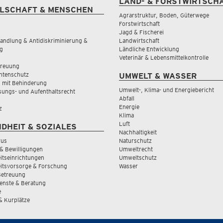
LAND- & FORSTWIRTSCH
LSCHAFT & MENSCHEN
Agrarstruktur, Boden, Güterwege
Forstwirtschaft
Jagd & Fischerei
andlung & Antidiskriminierung &
Landwirtschaft
g
Ländliche Entwicklung
Veterinär & Lebensmittelkontrolle
treuung
tenschutz
UMWELT & WASSER
 mit Behinderung
Umwelt-, Klima- und Energiebericht
sungs- und Aufenthaltsrecht
Abfall
Energie
z
Klima
Luft
DHEIT & SOZIALES
Nachhaltigkeit
rus
Naturschutz
& Bewilligungen
Umweltrecht
tseinrichtungen
Umweltschutz
itsvorsorge & Forschung
Wasser
Betreuung
ienste & Beratung
e
 & Kurplätze