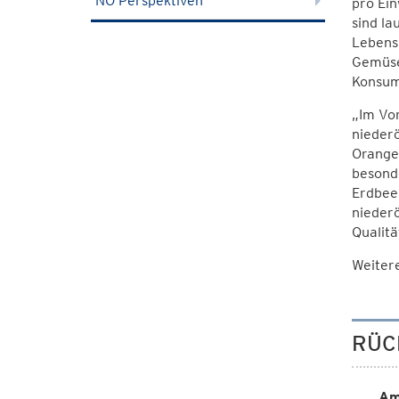
NÖ Perspektiven
pro Ein
sind la
Lebens
Gemüse
Konsum
„Im Vor
niederö
Orangen
besonde
Erdbeer
niederö
Qualitä
Weiter
RÜC
Am