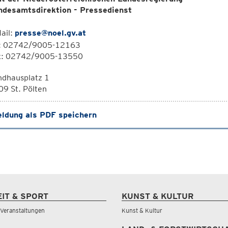
ndesamtsdirektion - Pressedienst
ail:
presse@noel.gv.at
l: 02742/9005-12163
x: 02742/9005-13550
ndhausplatz 1
9 St. Pölten
ldung als PDF speichern
EIT & SPORT
KUNST & KULTUR
& Veranstaltungen
Kunst & Kultur