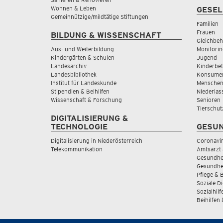
Wohnen & Leben
GESEL
Gemeinnützige/mildtätige Stiftungen
Familien
Frauen
BILDUNG & WISSENSCHAFT
Gleichbeh
Aus- und Weiterbildung
Monitorin
Kindergärten & Schulen
Jugend
Landesarchiv
Kinderbe
Landesbibliothek
Konsumen
Institut für Landeskunde
Menschen
Stipendien & Beihilfen
Niederlas
Wissenschaft & Forschung
Senioren
Tierschut
DIGITALISIERUNG &
TECHNOLOGIE
GESUN
Digitalisierung in Niederösterreich
Coronavi
Telekommunikation
Amtsarzt 
Gesundhei
Gesundhe
Pflege & 
Soziale D
Sozialhilf
Beihilfen