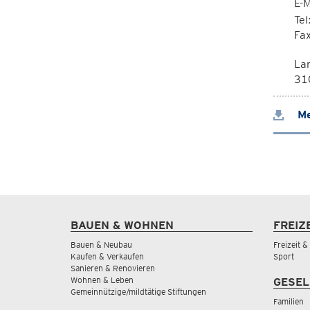
E-M
Te
Fa
La
310
Me
BAUEN & WOHNEN
FREIZ
Bauen & Neubau
Freizeit 
Kaufen & Verkaufen
Sport
Sanieren & Renovieren
Wohnen & Leben
GESEL
Gemeinnützige/mildtätige Stiftungen
Familien