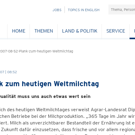
Suchefeld
NAVIGATION
JOBS
TOPICS IN ENGLISH
ÜBERSPRINGEN
HOME
THEMEN
LAND & POLITIK
SERVICE
007-08-52-Plank-zum-heutigen-Weltmilchtag
07 | 08:52
k zum heutigen Weltmilchtag
ualität muss uns auch etwas wert sein
ich des heutigen Weltmilchtages verweist Agrar-Landesrat Dipl
chen Betriebe bei der Milchproduktion. „365 Tage im Jahr wird
ert. Milch als unverzichtbarer Bestandteil der Ernährung ist e
 Zukunft dafür einzusetzen, dass frische und vor allem region