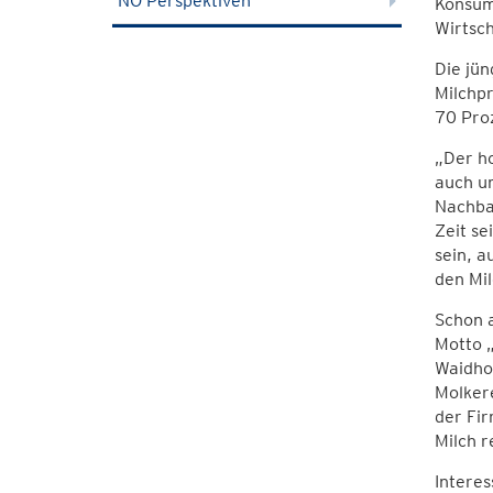
NÖ Perspektiven
Konsum
Wirtsch
Die jü
Milchpr
70 Proz
„Der h
auch u
Nachbar
Zeit se
sein, a
den Mil
Schon 
Motto 
Waidhof
Molker
der Fir
Milch r
Interes