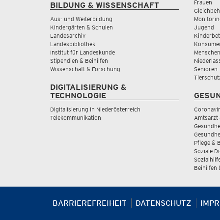
Frauen
BILDUNG & WISSENSCHAFT
Gleichbeh
Aus- und Weiterbildung
Monitorin
Kindergärten & Schulen
Jugend
Landesarchiv
Kinderbe
Landesbibliothek
Konsumen
Institut für Landeskunde
Menschen
Stipendien & Beihilfen
Niederlas
Wissenschaft & Forschung
Senioren
Tierschut
DIGITALISIERUNG &
TECHNOLOGIE
GESUN
Digitalisierung in Niederösterreich
Coronavi
Telekommunikation
Amtsarzt 
Gesundhei
Gesundhe
Pflege & 
Soziale D
Sozialhilf
Beihilfen
BARRIEREFREIHEIT
DATENSCHUTZ
IMP