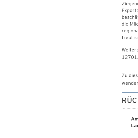
Ziegenm
Exportq
beschä
die Mil
regiona
freut s
Weitere
12701
Zu dies
wenden
RÜC
Am
La