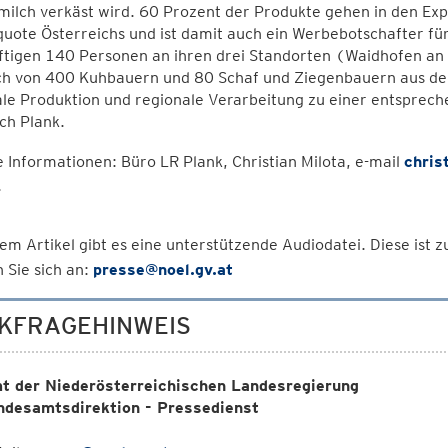
ilch verkäst wird. 60 Prozent der Produkte gehen in den Expo
uote Österreichs und ist damit auch ein Werbebotschafter fü
ftigen 140 Personen an ihren drei Standorten (Waidhofen an 
ch von 400 Kuhbauern und 80 Schaf und Ziegenbauern aus der R
le Produktion und regionale Verarbeitung zu einer entsprech
ich Plank.
 Informationen: Büro LR Plank, Christian Milota, e-mail
chris
.
em Artikel gibt es eine unterstützende Audiodatei. Diese ist
 Sie sich an:
presse@noel.gv.at
KFRAGEHINWEIS
t der Niederösterreichischen Landesregierung
ndesamtsdirektion - Pressedienst