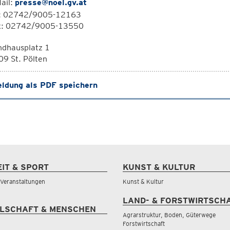
ail:
presse@noel.gv.at
l: 02742/9005-12163
x: 02742/9005-13550
ndhausplatz 1
9 St. Pölten
ldung als PDF speichern
EIT & SPORT
KUNST & KULTUR
& Veranstaltungen
Kunst & Kultur
LAND- & FORSTWIRTSCH
LSCHAFT & MENSCHEN
Agrarstruktur, Boden, Güterwege
Forstwirtschaft