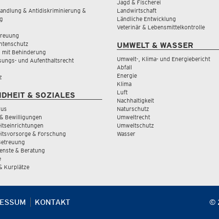
Jagd & Fischerei
andlung & Antidiskriminierung &
Landwirtschaft
g
Ländliche Entwicklung
Veterinär & Lebensmittelkontrolle
treuung
tenschutz
UMWELT & WASSER
 mit Behinderung
Umwelt-, Klima- und Energiebericht
sungs- und Aufenthaltsrecht
Abfall
Energie
z
Klima
Luft
DHEIT & SOZIALES
Nachhaltigkeit
rus
Naturschutz
& Bewilligungen
Umweltrecht
tseinrichtungen
Umweltschutz
itsvorsorge & Forschung
Wasser
Betreuung
ienste & Beratung
e
 & Kurplätze
RESSUM
KONTAKT
© 