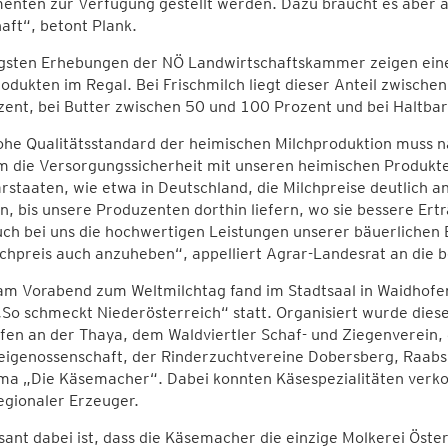
enten zur Verfügung gestellt werden. Dazu braucht es aber a
aft“, betont Plank.
ngsten Erhebungen der NÖ Landwirtschaftskammer zeigen eine
odukten im Regal. Bei Frischmilch liegt dieser Anteil zwisch
ent, bei Butter zwischen 50 und 100 Prozent und bei Haltba
ohe Qualitätsstandard der heimischen Milchproduktion muss n
m die Versorgungssicherheit mit unseren heimischen Produkte
staaten, wie etwa in Deutschland, die Milchpreise deutlich a
in, bis unsere Produzenten dorthin liefern, wo sie bessere Er
uch bei uns die hochwertigen Leistungen unserer bäuerlichen
chpreis auch anzuheben“, appelliert Agrar-Landesrat an die 
am Vorabend zum Weltmilchtag fand im Stadtsaal in Waidhofe
„So schmeckt Niederösterreich“ statt. Organisiert wurde die
en an der Thaya, dem Waldviertler Schaf- und Ziegenverein, 
eigenossenschaft, der Rinderzuchtvereine Dobersberg, Raabs
ma „Die Käsemacher“. Dabei konnten Käsespezialitäten verkos
egionaler Erzeuger.
sant dabei ist, dass die Käsemacher die einzige Molkerei Öster