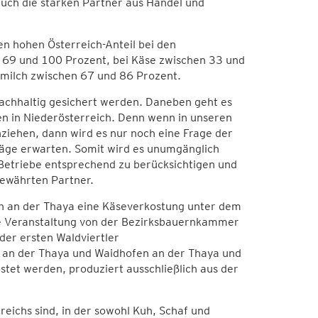
uch die starken Partner aus Handel und
n hohen Österreich-Anteil bei den
en 69 und 100 Prozent, bei Käse zwischen 33 und
rmilch zwischen 67 und 86 Prozent.
achhaltig gesichert werden. Daneben geht es
n in Niederösterreich. Denn wenn in unseren
nziehen, dann wird es nur noch eine Frage der
träge erwarten. Somit wird es unumgänglich
 Betriebe entsprechend zu berücksichtigen und
bewährten Partner.
n an der Thaya eine Käseverkostung unter dem
se Veranstaltung von der Bezirksbauernkammer
der ersten Waldviertler
 an der Thaya und Waidhofen an der Thaya und
tet werden, produziert ausschließlich aus der
reichs sind, in der sowohl Kuh, Schaf und