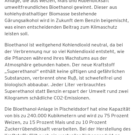
Anlage, die aus Weizen, Mais und Rübendicksaft
umweltfreundliches Bioethanol gewinnt. Dieser aus
kohlehydrathaltiger Biomasse bestehende
Gärungsalkohol wird in Zukunft dem Benzin beigemischt,
was einen entscheidenden Beitrag zum Klimaschutz
leisten soll.
Bioethanol ist weitgehend Kohlendioxid neutral, da bei
der Verbrennung nur so viel Kohlendioxid entsteht, wie
die Pflanzen während ihres Wachstums aus der
Atmosphäre gebunden haben. Der neue Kraftstoff
„Superethanol“ enthält keine giftigen und gefährlichen
Substanzen, verbrennt ohne Ruß, ist schwefelfrei und
biologisch abbaubar. Jeder Liter verbrauchtes
Superethanol statt Benzin erspart der Umwelt rund zwei
Kilogramm schädliche CO2-Emissionen.
Die Bioethanol-Anlage in Pischeldsdorf hat eine Kapazität
von bis zu 240.000 Kubikmetern und wird zu 75 Prozent
Weizen, zu 15 Prozent Mais und zu 10 Prozent
Zuckerrübendicksaft verarbeiten. Bei der Herstellung des