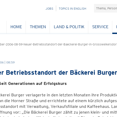
Suchefeld
NAVIGATION
JOBS
TOPICS IN ENGLISH
ÜBERSPRINGEN
HOME
THEMEN
LAND & POLITIK
SERVICE
er-2006-08-59-Neuer-Betriebsstandort-der-Baeckerei-Burger-in-Grossweikersdor
06 | 08:59
r Betriebsstandort der Bäckerei Burger
 Seit Generationen auf Erfolgskurs
ckerei Burger verlagerte in den letzten Monaten ihre Produk
an die Horner Straße und errichtete auf einem kürzlich aufge
sstandort mit Verwaltung, Verkaufsfiliale und Kaffeehaus. L
ffnung vor: „Die Bäckerei Burger zählt zu jenen klein- und m