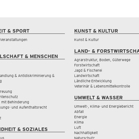
EIT & SPORT
KUNST & KULTUR
& Veranstaltungen
Kunst & Kultur
LAND- & FORSTWIRTSCH
LSCHAFT & MENSCHEN
Agrarstruktur, Boden, Güterwege
Forstwirtschaft
Jagd & Fischerei
andlung & Antidiskriminierung &
Landwirtschaft
g
Ländliche Entwicklung
Veterinär & Lebensmittelkontrolle
treuung
tenschutz
UMWELT & WASSER
 mit Behinderung
Umwelt-, Klima- und Energiebericht
sungs- und Aufenthaltsrecht
Abfall
Energie
z
Klima
Luft
DHEIT & SOZIALES
Nachhaltigkeit
rus
Naturschutz