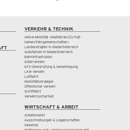
VERKEHR & TECHNIK
Aktive Mobilität (Radfahren/Zu-Fuß-
Gehen/Fahrgemeinschaften)
Landesstraßen in Niederösterreich
AFT
Autofahren in Niederösterreich
Bahninfrastruktur
Güterverkehr
KFZ-Überprüfung & Genehmigung
LKW Verkehr
Luftfahrt
Mobilitätsstrategie
Öffentlicher Verkehr
Schifffahrt
Verkehrssicherheit
WIRTSCHAFT & ARBEIT
Arbeitsmarkt
Ausschreibungen & Liegenschaften
Gewerbe
Wettwesen und Landesausspielungen mit