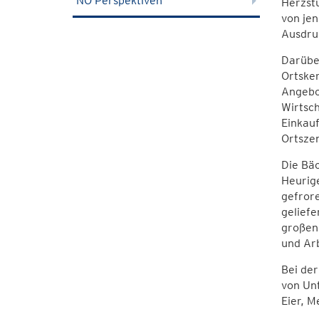
NÖ Perspektiven
Herzstü
von jen
Ausdru
Darübe
Ortsker
Angebo
Wirtsc
Einkauf
Ortszen
Die Bäc
Heurige
gefror
gelief
großen 
und Ar
Bei der
von Unt
Eier, M