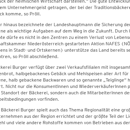
ck der heimischen Wirtschaft darstellen.“ Die gute Entwickl
em Unternehmergeist getragen, der bei der Traditionsbäcker
ck komme, so Pröll.
r hinaus bezeichnete der Landeshauptmann die Sicherung de
ne als wichtige Aufgaben auf dem Weg in die Zukunft. Durch 
te dürfe es nicht in den Zentren zu einem Verlust von Leben
haftskammer Niederösterreich gestarteten Aktion NAFES (NÖ
ens in Stadt- und Ortskernen) unterstütze das Land bereits s
tren, so Pröll abschließend.
kerei Burger verfügt über zwei Verkaufsfilialen mit insgesamt
nbrot, halbgebackenes Gebäck und Mehlspeisen aller Art für 
ene, halb gebackene Backwaren und so genannte „Teiglinge“ h
ert. Nicht nur die KonsumentInnen und WiederverkäuferInnen
Standort der Bäckerei, sondern auch die MitarbeiterInnen d
beitsbedingungen vorfinden.
 Bäckerei Burger spielt auch das Thema Regionalität eine gro
ernehmen aus der Region errichtet und der größte Teil der Li
ehl und viele andere Rohstoffe kommen von Betrieben aus der