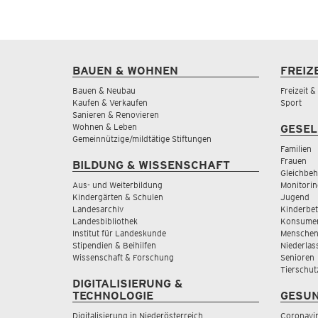
BAUEN & WOHNEN
FREIZ
Bauen & Neubau
Freizeit 
Kaufen & Verkaufen
Sport
Sanieren & Renovieren
Wohnen & Leben
GESEL
Gemeinnützige/mildtätige Stiftungen
Familien
Frauen
BILDUNG & WISSENSCHAFT
Gleichbeh
Aus- und Weiterbildung
Monitorin
Kindergärten & Schulen
Jugend
Landesarchiv
Kinderbe
Landesbibliothek
Konsumen
Institut für Landeskunde
Menschen
Stipendien & Beihilfen
Niederlas
Wissenschaft & Forschung
Senioren
Tierschut
DIGITALISIERUNG &
TECHNOLOGIE
GESUN
Digitalisierung in Niederösterreich
Coronavi