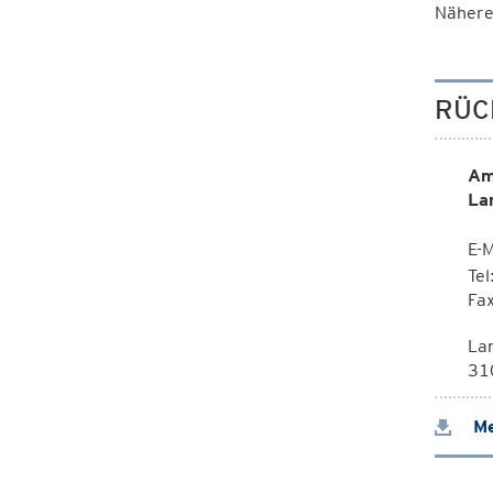
Nähere
RÜC
Am
La
E-M
Te
Fa
La
310
Me