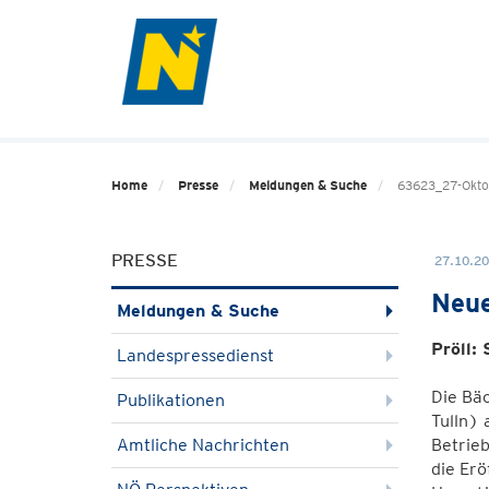
Home
Presse
Meldungen & Suche
63623_27-Oktob
PRESSE
27.10.20
Neue
Meldungen & Suche
Pröll:
Landespressedienst
Die Bä
Publikationen
Tulln) 
Amtliche Nachrichten
Betrieb
die Erö