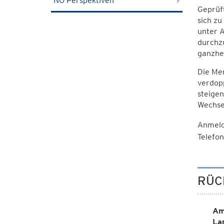
NÖ Perspektiven
Geprüft
sich zu
unter 
durchzu
ganzhei
Die Men
verdopp
steige
Wechse
Anmeld
Telefo
RÜC
Am
La