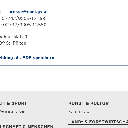
ail:
presse@noel.gv.at
l: 02742/9005-12163
x: 02742/9005-13550
ndhausplatz 1
9 St. Pölten
ldung als PDF speichern
EIT & SPORT
KUNST & KULTUR
& Veranstaltungen
Kunst & Kultur
LAND- & FORSTWIRTSCH
LSCHAFT & MENSCHEN