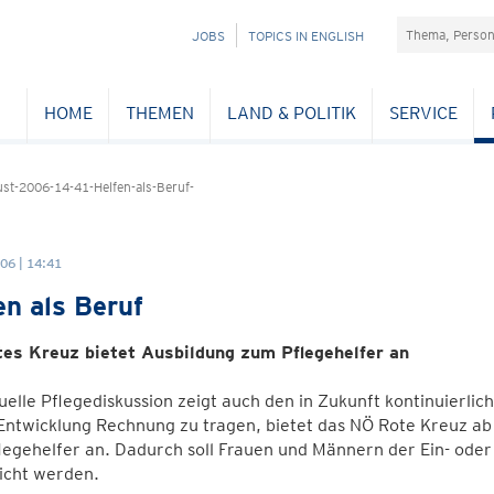
Suchefeld
NAVIGATION
JOBS
TOPICS IN ENGLISH
ÜBERSPRINGEN
HOME
THEMEN
LAND & POLITIK
SERVICE
t-2006-14-41-Helfen-als-Beruf-
06 | 14:41
en als Beruf
es Kreuz bietet Ausbildung zum Pflegehelfer an
uelle Pflegediskussion zeigt auch den in Zukunft kontinuierli
 Entwicklung Rechnung zu tragen, bietet das NÖ Rote Kreuz a
egehelfer an. Dadurch soll Frauen und Männern der Ein- oder
icht werden.