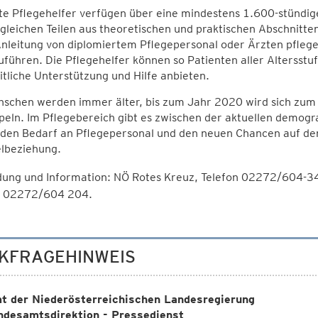
e Pflegehelfer verfügen über eine mindestens 1.600-stündige
 gleichen Teilen aus theoretischen und praktischen Abschnit
Anleitung von diplomiertem Pflegepersonal oder Ärzten pfle
führen. Die Pflegehelfer können so Patienten aller Altersst
tliche Unterstützung und Hilfe anbieten.
schen werden immer älter, bis zum Jahr 2020 wird sich zum B
eln. Im Pflegebereich gibt es zwischen der aktuellen demogr
nden Bedarf an Pflegepersonal und den neuen Chancen auf de
lbeziehung.
ung und Information: NÖ Rotes Kreuz, Telefon 02272/604-3
n 02272/604 204.
KFRAGEHINWEIS
t der Niederösterreichischen Landesregierung
ndesamtsdirektion - Pressedienst