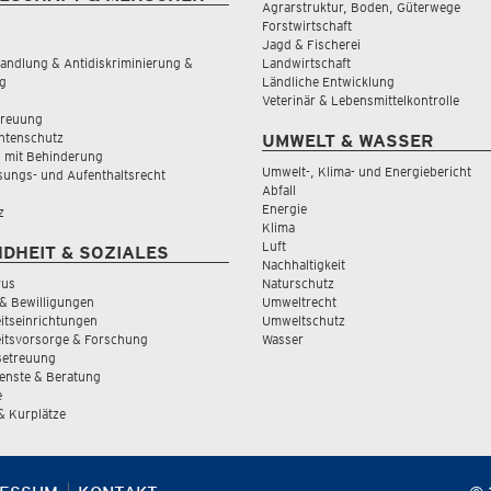
Agrarstruktur, Boden, Güterwege
Forstwirtschaft
Jagd & Fischerei
andlung & Antidiskriminierung &
Landwirtschaft
g
Ländliche Entwicklung
Veterinär & Lebensmittelkontrolle
treuung
tenschutz
UMWELT & WASSER
 mit Behinderung
Umwelt-, Klima- und Energiebericht
sungs- und Aufenthaltsrecht
Abfall
Energie
z
Klima
Luft
DHEIT & SOZIALES
Nachhaltigkeit
rus
Naturschutz
& Bewilligungen
Umweltrecht
tseinrichtungen
Umweltschutz
itsvorsorge & Forschung
Wasser
Betreuung
ienste & Beratung
e
 & Kurplätze