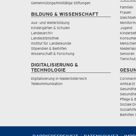
Gemeinnützige/mildtätige Stiftungen
Familien
Frauen
BILDUNG & WISSENSCHAFT
Gleichbeh
Aus- und Weiterbildung
Monitorin
Kindergärten & Schulen
Jugend
Landesarchiv
Kinderbe
Landesbibliothek
Konsumen
Institut für Landeskunde
Menschen
Stipendien & Beihilfen
Niederlas
Wissenschaft & Forschung
Senioren
Tierschut
DIGITALISIERUNG &
TECHNOLOGIE
GESUN
Digitalisierung in Niederösterreich
Coronavi
Telekommunikation
Amtsarzt 
Gesundhei
Gesundhe
Pflege & 
Soziale D
Sozialhilf
Beihilfen