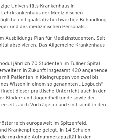
ige Universitäts-Krankenhaus in
e Lehrkrankenhaus der Medizinischen
mögliche und qualitativ hochwertige Behandlung
eger und des medizinischen Personals.
m Ausbildungs-Plan für Medizinstudenten. Seit
ital absolvieren. Das Allgemeine Krankenhaus
odul jährlich 70 Studenten im Tullner Spital
 erweitern in Zukunft insgesamt 420 angehende
 mit Patienten in Kleingruppen von zwei bis
benes Wissen in einem so genannten „Logbuch“
indet dieser praktische Unterricht auch in den
 der Kinder- und Jugendheilkunde sowie der
hrerseits auch Vorträge ab und sind somit in den
rösterreich europaweit im Spitzenfeld.
nd Krankenpflege gelegt. In 14 Schulen
 die maximale Aufnahmekapazität in den