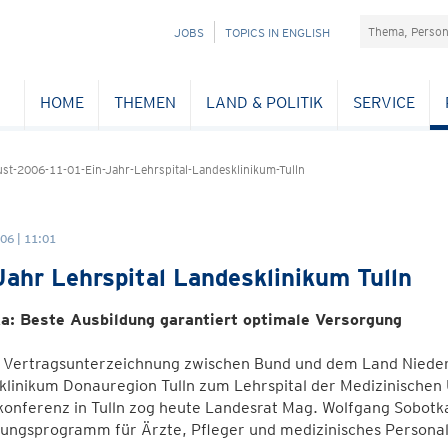
Suchefeld
NAVIGATION
JOBS
TOPICS IN ENGLISH
ÜBERSPRINGEN
HOME
THEMEN
LAND & POLITIK
SERVICE
t-2006-11-01-Ein-Jahr-Lehrspital-Landesklinikum-Tulln
06 | 11:01
Jahr Lehrspital Landesklinikum Tulln
a: Beste Ausbildung garantiert optimale Versorgung
r Vertragsunterzeichnung zwischen Bund und dem Land Nieder
linikum Donauregion Tulln zum Lehrspital der Medizinischen
onferenz in Tulln zog heute Landesrat Mag. Wolfgang Sobotka 
ungsprogramm für Ärzte, Pfleger und medizinisches Personal