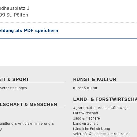
ndhausplatz 1
9 St. Pölten
ldung als PDF speichern
EIT & SPORT
KUNST & KULTUR
& Veranstaltungen
Kunst & Kultur
LAND- & FORSTWIRTSCH
LSCHAFT & MENSCHEN
Agrarstruktur, Boden, Güterwege
Forstwirtschaft
Jagd & Fischerei
andlung & Antidiskriminierung &
Landwirtschaft
g
Ländliche Entwicklung
Veterinär & Lebensmittelkontrolle