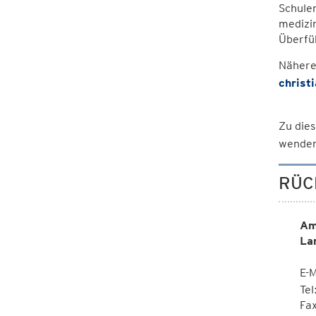
Schule
medizi
Überfü
Nähere
christ
Zu dies
wenden
RÜC
Am
La
E-M
Te
Fa