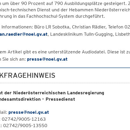
n um über 90 Prozent auf 790 Ausbildungsplätze gesteigert. 
nisch-technischen Dienst und der Hebammen Niederösterreich 
hrung in das Fachhochschul-System durchgeführt.
 Informationen: Büro LR Sobotka, Christian Rädler, Telefon
ian.raedler@noel.gv.at
, Landesklinikum Tulln-Gugging, Lisbe
em Artikel gibt es eine unterstützende Audiodatei. Diese ist
 Sie sich an:
presse@noel.gv.at
KFRAGEHINWEIS
t der Niederösterreichischen Landesregierung
ndesamtsdirektion - Pressedienst
ail:
presse@noel.gv.at
l: 02742/9005-12163
x: 02742/9005-13550