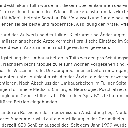
andesklinikum Tulln wurde mit diesem Übereinkommen das einz
österreich und neben drei Wiener Krankenanstalten das viert
ität Wien“, betonte Sobotka. Die Voraussetzung für die best
ienten sei die beste und modernste Ausbildung der Ärzte, Pfl
rund der Aufwertung des Tullner Klinikums sind Änderungen i
 müssen angehende Ärzte vermehrt praktische Einsätze im Sp
äre diesem Ansturm allein nicht gewachsen gewesen.
tigstellung der Umbauarbeiten in Tulln werden pro Schulungsm
t. Nachdem sechs Module zu je fünf Wochen vorgesehen sind,
er ihr Wissen in Tulln. Die Jungmediziner arbeiten im Umgang
udenten unter Aufsicht ausbildender Ärzte, die deren erwor
tieren. Nach Abschluss der Umbauarbeiten im Tullner Spital f
ngen für Innere Medizin, Chirurgie, Neurologie, Psychiatrie,
ogie und Geburtshilfe statt. Die Tullner Spitalsärzte halten i
itären Betrieb eingebunden.
 anderen Bereichen der medizinischen Ausbildung liegt Niede
res Augenmerk wird auf die Ausbildung in der Gesundheits- u
 derzeit 650 Schüler ausgebildet. Seit dem Jahr 1999 wurde