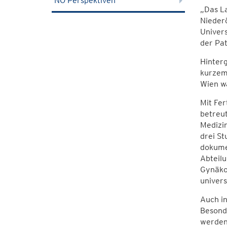
NÖ Perspektiven
„Das L
Nieder
Univers
der Pat
Hinterg
kurzem
Wien w
Mit Fer
betreu
Medizin
drei St
dokumen
Abteilu
Gynäkol
univers
Auch in
Besonde
werden