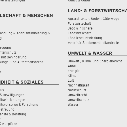
& Veranstaltungen
Kunst & Kultur
LAND- & FORSTWIRTSCH
LSCHAFT & MENSCHEN
Agrarstruktur, Boden, Güterwege
Forstwirtschaft
Jagd & Fischerei
andlung & Antidiskriminierung &
Landwirtschaft
g
Ländliche Entwicklung
Veterinär & Lebensmittelkontrolle
treuung
tenschutz
UMWELT & WASSER
 mit Behinderung
Umwelt-, Klima- und Energiebericht
sungs- und Aufenthaltsrecht
Abfall
Energie
z
Klima
Luft
DHEIT & SOZIALES
Nachhaltigkeit
rus
Naturschutz
& Bewilligungen
Umweltrecht
tseinrichtungen
Umweltschutz
itsvorsorge & Forschung
Wasser
Betreuung
ienste & Beratung
e
 & Kurplätze