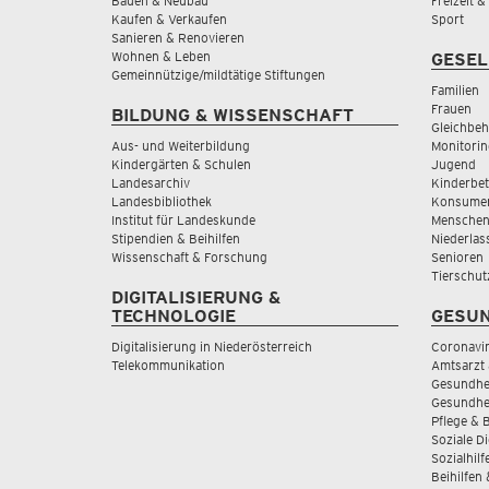
Bauen & Neubau
Freizeit 
Kaufen & Verkaufen
Sport
Sanieren & Renovieren
Wohnen & Leben
GESEL
Gemeinnützige/mildtätige Stiftungen
Familien
Frauen
BILDUNG & WISSENSCHAFT
Gleichbeh
Aus- und Weiterbildung
Monitorin
Kindergärten & Schulen
Jugend
Landesarchiv
Kinderbe
Landesbibliothek
Konsumen
Institut für Landeskunde
Menschen
Stipendien & Beihilfen
Niederlas
Wissenschaft & Forschung
Senioren
Tierschut
DIGITALISIERUNG &
TECHNOLOGIE
GESUN
Digitalisierung in Niederösterreich
Coronavi
Telekommunikation
Amtsarzt 
Gesundhei
Gesundhe
Pflege & 
Soziale D
Sozialhilf
Beihilfen