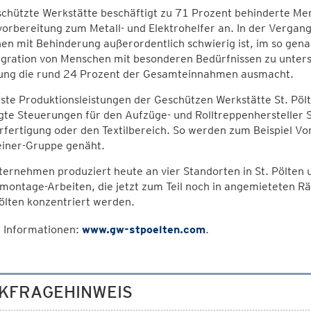
chützte Werkstätte beschäftigt zu 71 Prozent behinderte Me
orbereitung zum Metall- und Elektrohelfer an. In der Vergange
n mit Behinderung außerordentlich schwierig ist, im so gen
egration von Menschen mit besonderen Bedürfnissen zu unters
ung die rund 24 Prozent der Gesamteinnahmen ausmacht.
ste Produktionsleistungen der Geschützen Werkstätte St. Pöl
gte Steuerungen für den Aufzüge- und Rolltreppenhersteller S
rfertigung oder den Textilbereich. So werden zum Beispiel Vor
einer-Gruppe genäht.
ernehmen produziert heute an vier Standorten in St. Pölten u
omontage-Arbeiten, die jetzt zum Teil noch in angemieteten 
Pölten konzentriert werden.
 Informationen:
www.gw-stpoelten.com
.
KFRAGEHINWEIS