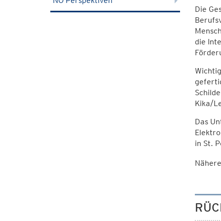
NÖ Perspektiven
Die Ges
Berufsv
Mensche
die Int
Förder
Wichtig
geferti
Schilde
Kika/L
Das Unt
Elektr
in St. 
Nähere
RÜC