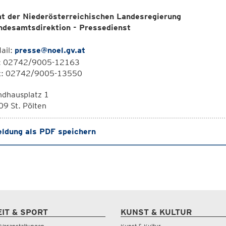
t der Niederösterreichischen Landesregierung
ndesamtsdirektion - Pressedienst
ail:
presse@noel.gv.at
l: 02742/9005-12163
x: 02742/9005-13550
ndhausplatz 1
9 St. Pölten
ldung als PDF speichern
EIT & SPORT
KUNST & KULTUR