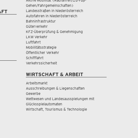
Aktive Mobilität (Radfahren/Zu-Fuß-
Gehen/Fahrgemeinschaften)
Landesstraßen in Niederösterreich
AFT
Autofahren in Niederösterreich
Bahninfrastruktur
Güterverkehr
KFZ-Überprüfung & Genehmigung
LKW Verkehr
Luftfahrt
Mobilitätsstrategie
Öffentlicher Verkehr
Schifffahrt
Verkehrssicherheit
WIRTSCHAFT & ARBEIT
Arbeitsmarkt
Ausschreibungen & Liegenschaften
Gewerbe
Wettwesen und Landesausspielungen mit
Glücksspielautomaten
Wirtschaft, Tourismus & Technologie