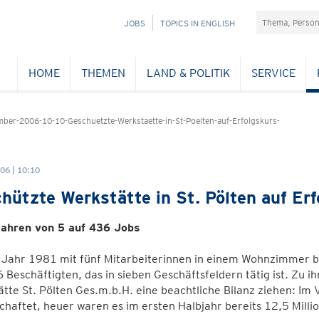
Suchefeld
NAVIGATION
JOBS
TOPICS IN ENGLISH
ÜBERSPRINGEN
HOME
THEMEN
LAND & POLITIK
SERVICE
er-2006-10-10-Geschuetzte-Werkstaette-in-St-Poelten-auf-Erfolgskurs-
06 | 10:10
hützte Werkstätte in St. Pölten auf Erf
Jahren von 5 auf 436 Jobs
 Jahr 1981 mit fünf Mitarbeiterinnen in einem Wohnzimmer b
 Beschäftigten, das in sieben Geschäftsfeldern tätig ist. Zu 
tte St. Pölten Ges.m.b.H. eine beachtliche Bilanz ziehen: Im
chaftet, heuer waren es im ersten Halbjahr bereits 12,5 Milli