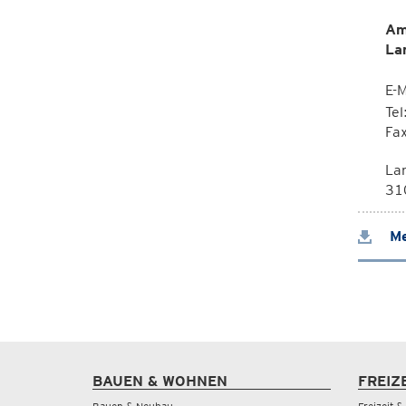
Am
La
E-M
Te
Fa
La
310
Me
BAUEN & WOHNEN
FREIZ