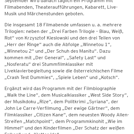
September wird danach täglich ein Programm mit
Filmabenden, Theateraufführungen, Kabarett, Live-
Musik und Märchenstunden geboten.
Die insgesamt 18 Filmabende umfassen u. a. mehrere
Trilogien: neben der „Drei Farben Trilogie – Blau, Weiß,
Rot“ von Krzysztof Kieslowski und den drei Teilen von
„Herr der Ringe“ auch die Abfolge „Winnetou 1“,
„Winnetou 2“ und „Der Schuh des Manitu“. Dazu
kommen mit „Der General“, „Safety Last“ und
„Nosferatu“ drei Stummfilmklassiker mit
Liveklavierbegleitung sowie die österreichischen Filme
„Crash Test Dummies“, „Spiele Leben“ und „Kotsch“.
Ergänzt wird das Programm mit der Filmbiographie
„Walk the Line“, dem Musicalklassiker „West Side Story“,
der Musikdoku „Rize“, dem Politkrimi „Syriana“, der
John Le Carre-Verfilmung „Der ewige Gärtner“, dem
Filmklassiker „Citizen Kane“, dem neuesten Woody Allen-
Streifen „Matchpoint“, dem Programmkinohit „Wie im
Himmel“ und den Kinderfilmen „Der Schatz der weißen