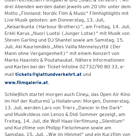
drei Abenden werden dabei jeweils um 20 Uhr unter dem
Motto „Finnland: Nordic Film & Music“ Filmhighlights mit
Live-Musik geboten: am Donnerstag, 13. Juli,
„Keisarikunta (Harbour Brothers)“, am Freitag, 14. Juli,
Erkki Karus „Nuori Luotsi (Junger Lotse)“ mit Musik von
Steven Garling und DJ Shantel sowie am Samstag, 15.
Juli, Aki Kaurismäkis „Mies Vailla Menneisyyttä (Der
Mann ohne Vergangenheit)“ mit einem Konzert von
Marko Haavisto & Poutahaukat. Nähere Informationen
und Karten bei der Ticket-Infoline 02732/90 80 33, e-
mail
tickets@glattundverkehrt.at
und
www.filmgalerie.at
.
Schließlich startet morgen auch Cineµ, das Open Air Kino
im Hof der Kulturmü´µ Hollabrunn: Morgen, Donnerstag,
13. Juli, werden Lars von Triers „Dancer in the Dark“
und Musikvideos von Lenzo & Didi Sommer gezeigt, am
Freitag, 14. Juli, die Wolf Haas-Verfilmung „Silentium“
und Kurzfilme von Philipp Fleischmann sowie am
Samstag, 15. Juli, „Wie im Himmel“ und ein Kurzfilm von