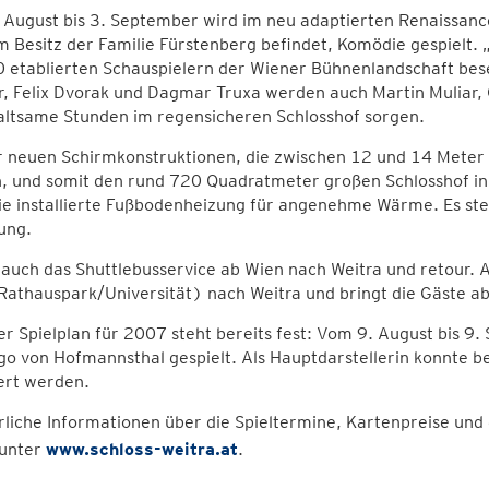
August bis 3. September wird im neu adaptierten Renaissance
 Besitz der Familie Fürstenberg befindet, Komödie gespielt. 
0 etablierten Schauspielern der Wiener Bühnenlandschaft bes
, Felix Dvorak und Dagmar Truxa werden auch Martin Muliar, G
altsame Stunden im regensicheren Schlosshof sorgen.
r neuen Schirmkonstruktionen, die zwischen 12 und 14 Meter 
, und somit den rund 720 Quadratmeter großen Schlosshof in
ie installierte Fußbodenheizung für angenehme Wärme. Es ste
ung.
 auch das Shuttlebusservice ab Wien nach Weitra und retour. A
athauspark/Universität) nach Weitra und bringt die Gäste ab
r Spielplan für 2007 steht bereits fest: Vom 9. August bis 
o von Hofmannsthal gespielt. Als Hauptdarstellerin konnte b
ert werden.
liche Informationen über die Spieltermine, Kartenpreise un
 unter
www.schloss-weitra.at
.