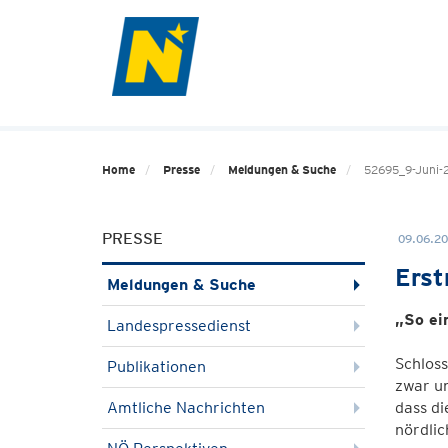
Home
Presse
Meldungen & Suche
52695_9-Juni-2
PRESSE
09.06.20
Erst
Meldungen & Suche
„So ei
Landespressedienst
Schloss
Publikationen
zwar u
Amtliche Nachrichten
dass di
nördlic