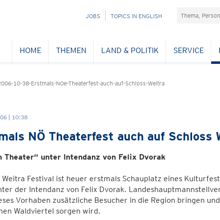
Suchefeld
NAVIGATION
JOBS
TOPICS IN ENGLISH
ÜBERSPRINGEN
HOME
THEMEN
LAND & POLITIK
SERVICE
006-10-38-Erstmals-NOe-Theaterfest-auch-auf-Schloss-Weitra
06 | 10:38
mals NÖ Theaterfest auch auf Schloss 
n Theater“ unter Intendanz von Felix Dvorak
 Weitra Festival ist heuer erstmals Schauplatz eines Kultur
nter der Intendanz von Felix Dvorak. Landeshauptmannstellve
eses Vorhaben zusätzliche Besucher in die Region bringen und 
hen Waldviertel sorgen wird.