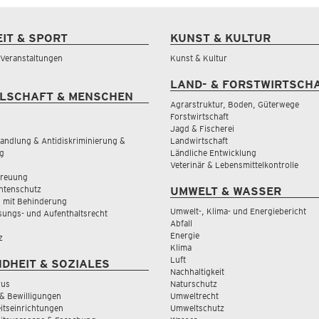
EIT & SPORT
KUNST & KULTUR
& Veranstaltungen
Kunst & Kultur
LAND- & FORSTWIRTSCH
LSCHAFT & MENSCHEN
Agrarstruktur, Boden, Güterwege
Forstwirtschaft
Jagd & Fischerei
andlung & Antidiskriminierung &
Landwirtschaft
g
Ländliche Entwicklung
Veterinär & Lebensmittelkontrolle
treuung
tenschutz
UMWELT & WASSER
 mit Behinderung
Umwelt-, Klima- und Energiebericht
sungs- und Aufenthaltsrecht
Abfall
Energie
z
Klima
Luft
DHEIT & SOZIALES
Nachhaltigkeit
rus
Naturschutz
& Bewilligungen
Umweltrecht
tseinrichtungen
Umweltschutz