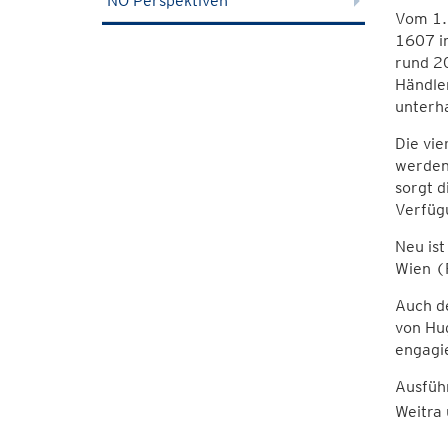
NÖ Perspektiven
Vom 1. 
1607 im
rund 2
Händler
unterh
Die vie
werden
sorgt d
Verfüg
Neu ist
Wien (R
Auch de
von Hug
engagi
Ausführ
Weitra