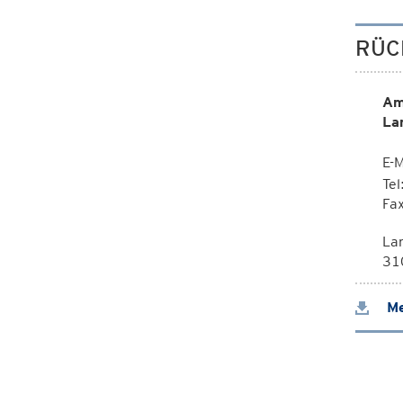
RÜC
Am
La
E-M
Te
Fa
La
310
Me