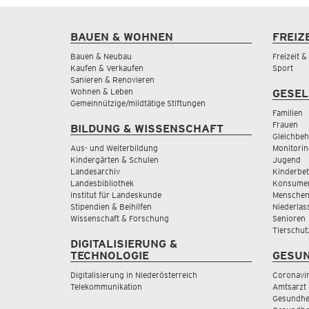
BAUEN & WOHNEN
FREIZ
Bauen & Neubau
Freizeit 
Kaufen & Verkaufen
Sport
Sanieren & Renovieren
Wohnen & Leben
GESEL
Gemeinnützige/mildtätige Stiftungen
Familien
Frauen
BILDUNG & WISSENSCHAFT
Gleichbeh
Aus- und Weiterbildung
Monitorin
Kindergärten & Schulen
Jugend
Landesarchiv
Kinderbe
Landesbibliothek
Konsumen
Institut für Landeskunde
Menschen
Stipendien & Beihilfen
Niederlas
Wissenschaft & Forschung
Senioren
Tierschut
DIGITALISIERUNG &
TECHNOLOGIE
GESUN
Digitalisierung in Niederösterreich
Coronavi
Telekommunikation
Amtsarzt 
Gesundhei