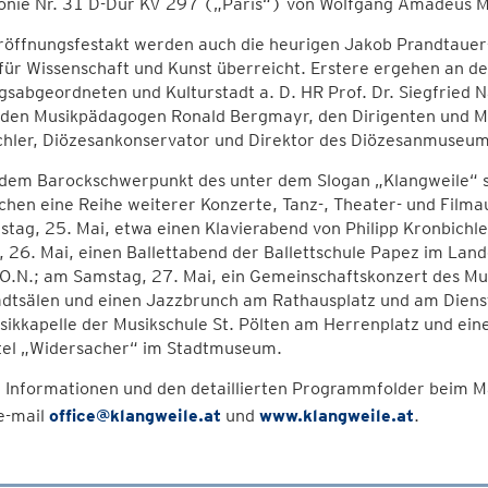
nie Nr. 31 D-Dur KV 297 („Paris“) von Wolfgang Amadeus M
öffnungsfestakt werden auch die heurigen Jakob Prandtauer-P
für Wissenschaft und Kunst überreicht. Erstere ergehen an d
sabgeordneten und Kulturstadt a. D. HR Prof. Dr. Siegfried N
, den Musikpädagogen Ronald Bergmayr, den Dirigenten und M
chler, Diözesankonservator und Direktor des Diözesanmuseums
dem Barockschwerpunkt des unter dem Slogan „Klangweile“ st
hen eine Reihe weiterer Konzerte, Tanz-, Theater- und Filma
tag, 25. Mai, etwa einen Klavierabend von Philipp Kronbichler
, 26. Mai, einen Ballettabend der Ballettschule Papez im La
.O.N.; am Samstag, 27. Mai, ein Gemeinschaftskonzert des Mu
dtsälen und einen Jazzbrunch am Rathausplatz und am Dienst
ikkapelle der Musikschule St. Pölten am Herrenplatz und eine
tel „Widersacher“ im Stadtmuseum.
 Informationen und den detaillierten Programmfolder beim Ma
e-mail
office@klangweile.at
und
www.klangweile.at
.