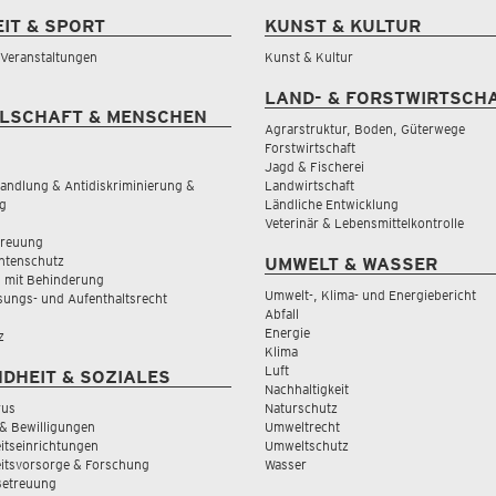
EIT & SPORT
KUNST & KULTUR
& Veranstaltungen
Kunst & Kultur
LAND- & FORSTWIRTSCH
LSCHAFT & MENSCHEN
Agrarstruktur, Boden, Güterwege
Forstwirtschaft
Jagd & Fischerei
andlung & Antidiskriminierung &
Landwirtschaft
g
Ländliche Entwicklung
Veterinär & Lebensmittelkontrolle
treuung
tenschutz
UMWELT & WASSER
 mit Behinderung
Umwelt-, Klima- und Energiebericht
sungs- und Aufenthaltsrecht
Abfall
Energie
z
Klima
Luft
DHEIT & SOZIALES
Nachhaltigkeit
rus
Naturschutz
& Bewilligungen
Umweltrecht
tseinrichtungen
Umweltschutz
itsvorsorge & Forschung
Wasser
Betreuung