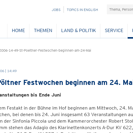
Suchefeld
NAVIGATION
JOBS
TOPICS IN ENGLISH
ÜBERSPRINGEN
HOME
THEMEN
LAND & POLITIK
SERVICE
2006-14-49-St-Poeltner-Festwochen-beginnen-am-24-Mai
06 | 14:49
Pöltner Festwochen beginnen am 24. Ma
anstaltungen bis Ende Juni
em Festakt in der Bühne im Hof beginnen am Mittwoch, 24. Mai
chen, bei denen bis 24. Juni insgesamt 63 Veranstaltungen a
n der Sinfonia Piccola und dem Kammerorchester Robert Stolz
mm stehen das Adagio des Klarinettenkonzerts A-Dur KV 622,