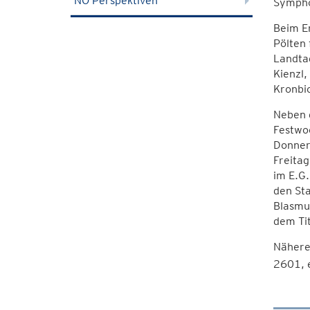
NÖ Perspektiven
Sympho
Beim Er
Pölten 
Landtag
Kienzl
Kronbi
Neben 
Festwoc
Donners
Freitag
im E.G
den Sta
Blasmus
dem Ti
Nähere
2601, 