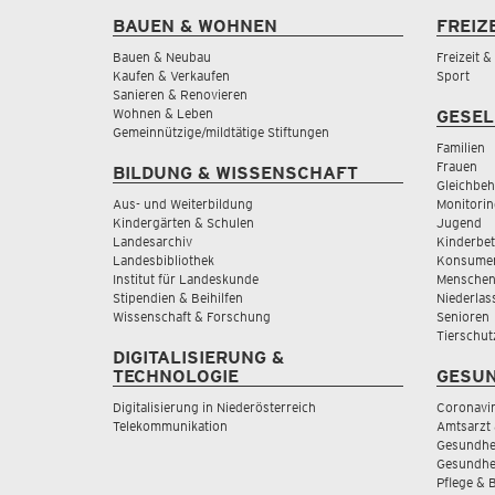
BAUEN & WOHNEN
FREIZ
Bauen & Neubau
Freizeit 
Kaufen & Verkaufen
Sport
Sanieren & Renovieren
Wohnen & Leben
GESEL
Gemeinnützige/mildtätige Stiftungen
Familien
Frauen
BILDUNG & WISSENSCHAFT
Gleichbeh
Aus- und Weiterbildung
Monitorin
Kindergärten & Schulen
Jugend
Landesarchiv
Kinderbe
Landesbibliothek
Konsumen
Institut für Landeskunde
Menschen
Stipendien & Beihilfen
Niederlas
Wissenschaft & Forschung
Senioren
Tierschut
DIGITALISIERUNG &
TECHNOLOGIE
GESUN
Digitalisierung in Niederösterreich
Coronavi
Telekommunikation
Amtsarzt 
Gesundhei
Gesundhe
Pflege & 