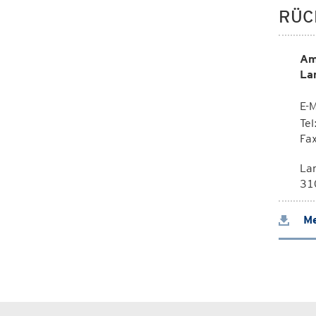
RÜC
Am
La
E-M
Te
Fa
La
310
Me