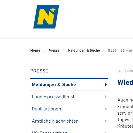
Home
Presse
Meldungen & Suche
51164_13-Maer
PRESSE
13.03.20
Wied
Meldungen & Suche
Landespressedienst
Auch he
Frauenb
Publikationen
servier
Topwirt
Amtliche Nachrichten
Kräute