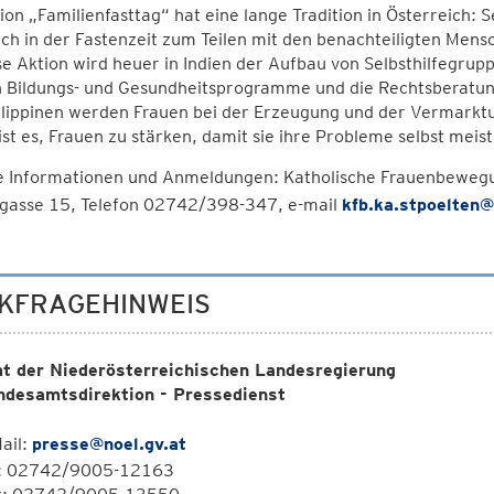
ion „Familienfasttag“ hat eine lange Tradition in Österreich:
lich in der Fastenzeit zum Teilen mit den benachteiligten Men
se Aktion wird heuer in Indien der Aufbau von Selbsthilfegrup
 Bildungs- und Gesundheitsprogramme und die Rechtsberatun
ilippinen werden Frauen bei der Erzeugung und der Vermarktu
ist es, Frauen zu stärken, damit sie ihre Probleme selbst meis
e Informationen und Anmeldungen: Katholische Frauenbewegung
rgasse 15, Telefon 02742/398-347, e-mail
kfb.ka.stpoelten@
KFRAGEHINWEIS
t der Niederösterreichischen Landesregierung
ndesamtsdirektion - Pressedienst
ail:
presse@noel.gv.at
l: 02742/9005-12163