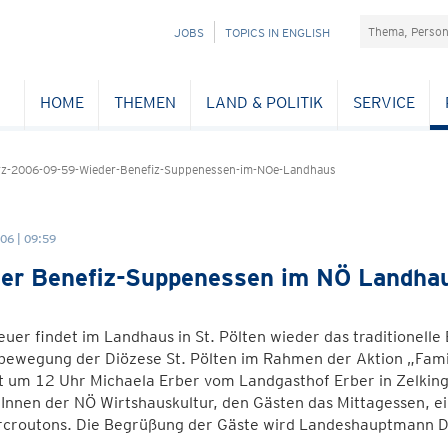
Suchefeld
NAVIGATION
JOBS
TOPICS IN ENGLISH
ÜBERSPRINGEN
HOME
THEMEN
LAND & POLITIK
SERVICE
z-2006-09-59-Wieder-Benefiz-Suppenessen-im-NOe-Landhaus
06 | 09:59
er Benefiz-Suppenessen im NÖ Landha
uer findet im Landhaus in St. Pölten wieder das traditionell
ewegung der Diözese St. Pölten im Rahmen der Aktion „Famil
t um 12 Uhr Michaela Erber vom Landgasthof Erber in Zelking
Innen der NÖ Wirtshauskultur, den Gästen das Mittagessen, e
rcroutons. Die Begrüßung der Gäste wird Landeshauptmann Dr