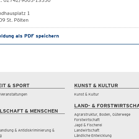
x: 02742/9005-13550
ndhausplatz 1
9 St. Pölten
ldung als PDF speichern
EIT & SPORT
KUNST & KULTUR
& Veranstaltungen
Kunst & Kultur
LAND- & FORSTWIRTSCH
LSCHAFT & MENSCHEN
Agrarstruktur, Boden, Güterwege
Forstwirtschaft
Jagd & Fischerei
andlung & Antidiskriminierung &
Landwirtschaft
g
Ländliche Entwicklung