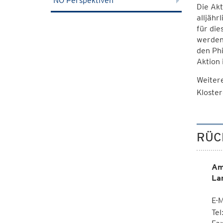
NÖ Perspektiven
Die Akt
alljähr
für die
werden
den Ph
Aktion 
Weiter
Kloste
RÜC
Am
La
E-M
Te