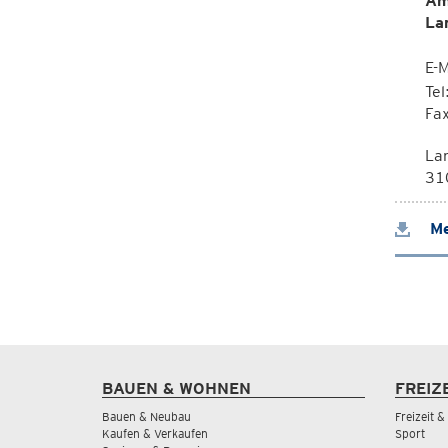
Am
La
E-M
Te
Fa
La
310
Me
BAUEN & WOHNEN
FREIZ
Bauen & Neubau
Freizeit 
Kaufen & Verkaufen
Sport