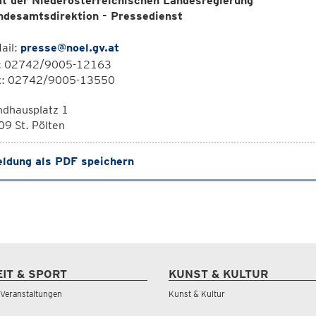
t der Niederösterreichischen Landesregierung
ndesamtsdirektion - Pressedienst
ail:
presse@noel.gv.at
l: 02742/9005-12163
x: 02742/9005-13550
ndhausplatz 1
9 St. Pölten
ldung als PDF speichern
EIT & SPORT
KUNST & KULTUR
& Veranstaltungen
Kunst & Kultur