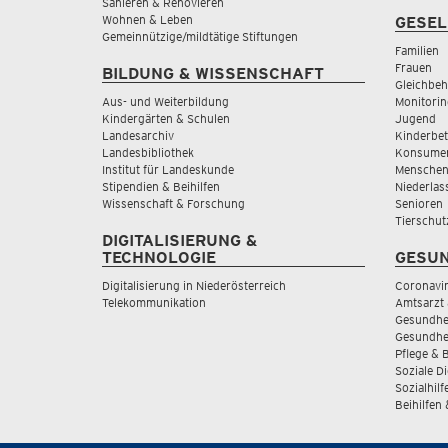
Sanieren & Renovieren
Wohnen & Leben
GESEL
Gemeinnützige/mildtätige Stiftungen
Familien
Frauen
BILDUNG & WISSENSCHAFT
Gleichbeh
Aus- und Weiterbildung
Monitorin
Kindergärten & Schulen
Jugend
Landesarchiv
Kinderbe
Landesbibliothek
Konsumen
Institut für Landeskunde
Menschen
Stipendien & Beihilfen
Niederlas
Wissenschaft & Forschung
Senioren
Tierschut
DIGITALISIERUNG &
TECHNOLOGIE
GESUN
Digitalisierung in Niederösterreich
Coronavi
Telekommunikation
Amtsarzt 
Gesundhei
Gesundhe
Pflege & 
Soziale D
Sozialhilf
Beihilfen