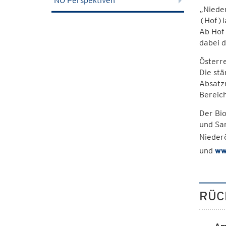
NÖ Perspektiven
„Nieder
(Hof)la
Ab Hof 
dabei d
Österre
Die stä
Absatz
Bereic
Der Bi
und Sam
Niederö
und
ww
RÜC