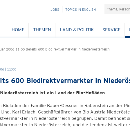
Suchefeld
NAVIGATION
JOBS
TOPICS IN ENGLISH
ÜBERSPRINGEN
HOME
THEMEN
LAND & POLITIK
SERVICE
ar-2006-11-00-Bereits-600-Biodirektvermarkter-in-Niederoesterreich
06 | 11:00
its 600 Biodirektvermarkter in Niederö
 Niederösterreich ist ein Land der Bio-Hofläden
 Bioladen der Familie Bauer-Gessner in Rabenstein an der Pie
l.Ing. Karl Erlach, Geschäftsführer von Bio-Austria Niederöst
ktvermarkter in Niederösterreich begrüßen. Damit befindet si
ktvermarkter in Niederösterreich, und die Tendenz ist weiter 