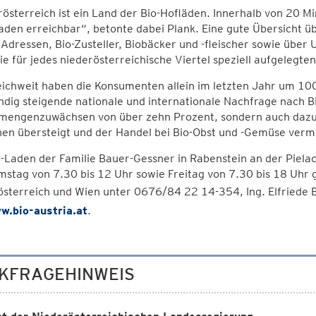
österreich ist ein Land der Bio-Hofläden. Innerhalb von 20 Min
den erreichbar“, betonte dabei Plank. Eine gute Übersicht ü
Adressen, Bio-Zusteller, Biobäcker und -fleischer sowie über
ie für jedes niederösterreichische Viertel speziell aufgelegte
ichweit haben die Konsumenten allein im letzten Jahr um 100
ndig steigende nationale und internationale Nachfrage nach B
mengenzuwächsen von über zehn Prozent, sondern auch dazu, 
hen übersteigt und der Handel bei Bio-Obst und -Gemüse verm
o-Laden der Familie Bauer-Gessner in Rabenstein an der Pie
stag von 7.30 bis 12 Uhr sowie Freitag von 7.30 bis 18 Uhr 
sterreich und Wien unter 0676/84 22 14-354, Ing. Elfriede 
w.bio-austria.at
.
KFRAGEHINWEIS