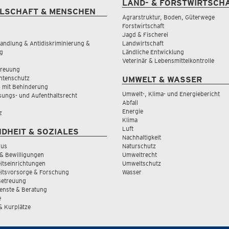
LAND- & FORSTWIRTSCH
LSCHAFT & MENSCHEN
Agrarstruktur, Boden, Güterwege
Forstwirtschaft
Jagd & Fischerei
andlung & Antidiskriminierung &
Landwirtschaft
g
Ländliche Entwicklung
Veterinär & Lebensmittelkontrolle
treuung
tenschutz
UMWELT & WASSER
 mit Behinderung
Umwelt-, Klima- und Energiebericht
sungs- und Aufenthaltsrecht
Abfall
Energie
z
Klima
Luft
DHEIT & SOZIALES
Nachhaltigkeit
rus
Naturschutz
& Bewilligungen
Umweltrecht
tseinrichtungen
Umweltschutz
itsvorsorge & Forschung
Wasser
Betreuung
ienste & Beratung
e
 & Kurplätze