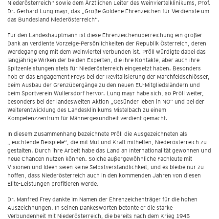
Niederösterreich“ sowie dem Ärztlichen Leiter des Weinviertelklinikums, Prof.
Dr. Gerhard Lunglmayr, das „Große Goldene Ehrenzeichen für Verdienste um
das Bundesland Niederösterreich“.
Für den Landeshauptmann ist diese Ehrenzeichenüberreichung ein großer
Dank an verdiente Vorzeige-Persönlichkeiten der Republik Österreich, deren
Werdegang eng mit dem Weinviertel verbunden ist. Pröll würdigte dabei das
langjährige Wirken der beiden Experten, die ihre Kontakte, aber auch ihre
Spitzenleistungen stets für Niederösterreich eingesetzt haben. Besonders
hob er das Engagement Freys bei der Revitalisierung der Marchfeldschlösser,
beim Ausbau der Grenzübergänge zu den neuen EU-Mitgliedsländern und
beim Sportverein Wullersdorf hervor. Lunglmayr habe sich, so Pröll weiter,
besonders bei der landesweiten Aktion „Gesünder leben in NÖ“ und bei der
Weiterentwicklung des Landesklinikums Mistelbach zu einem
Kompetenzzentrum für Männergesundheit verdient gemacht.
In diesem Zusammenhang bezeichnete Pröll die Ausgezeichneten als
„leuchtende Beispiele“, die mit Mut und Kraft mithelfen, Niederösterreich zu
gestalten. Durch ihre Arbeit habe das Land an Internationalität gewonnen und
neue Chancen nutzen können. Solche außergewöhnliche Fachleute mit
Visionen und Ideen seien keine Selbstverständlichkeit, und es bleibe nur zu
hoffen, dass Niederösterreich auch in den kommenden Jahren von diesen
Elite-Leistungen profitieren werde.
Dr. Manfred Frey dankte im Namen der Ehrenzeichenträger für die hohen
Auszeichnungen. In seinen Dankesworten betonte er die starke
Verbundenheit mit Niederösterreich, die bereits nach dem Krieg 1945