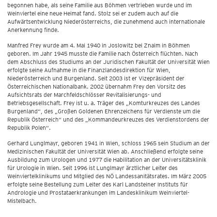
begonnen habe, als seine Familie aus Böhmen vertrieben wurde und im
Weinviertel eine neue Heimat fand. Stolz sei er zudem auch auf die
Aufwärtsentwicklung Niederösterreichs, die zunehmend auch internationale
Anerkennung finde.
Manfred Frey wurde am 4. Mai 1940 in Joslowitz bei Znaim in Böhmen
geboren. Im Jahr 1945 musste die Familie nach Österreich flüchten. Nach
dem Abschluss des Studiums an der Juridischen Fakultät der Universität Wien
erfolgte seine Aufnahme in die Finanzlandesdirektion für Wien,
Niederösterreich und Burgenland. Seit 2003 ist er Vizepräsident der
Österreichischen Nationalbank. 2002 übernahm Frey den Vorsitz des
Aufsichtsrats der Marchfeldschlösser Revitalisierungs- und
Betriebsgesellschaft. Frey ist u. a. Träger des „Komturkreuzes des Landes
Burgenland“, des „Großen Goldenen Ehrenzeichens für Verdienste um die
Republik Österreich“ und des „Kommandeurkreuzes des Verdienstordens der
Republik Polen“.
Gerhard Lunglmayr, geboren 1941 in Wien, schloss 1965 sein Studium an der
Medizinischen Fakultät der Universität Wien ab. Anschließend erfolgte seine
Ausbildung zum Urologen und 1977 die Habilitation an der Universitätsklinik
für Urologie in Wien. Seit 1996 ist Lunglmayr ärztlicher Leiter des
Weinviertelklinikums und Mitglied des NÖ Landessanitätsrates. Im März 2005
erfolgte seine Bestellung zum Leiter des Karl Landsteiner Instituts für
Andrologie und Prostataerkrankungen im Landesklinikum Weinviertel-
Mistelbach.