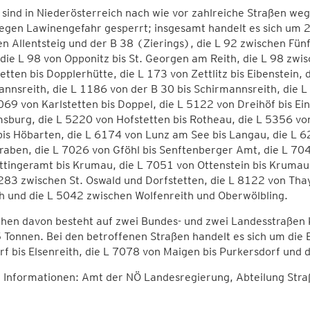
 sind in Niederösterreich nach wie vor zahlreiche Straßen 
gen Lawinengefahr gesperrt; insgesamt handelt es sich um 27
en Allentsteig und der B 38 (Zierings), die L 92 zwischen F
die L 98 von Opponitz bis St. Georgen am Reith, die L 98 zwi
etten bis Dopplerhütte, die L 173 von Zettlitz bis Eibenstein,
nnsreith, die L 1186 von der B 30 bis Schirmannsreith, die L
069 von Karlstetten bis Doppel, die L 5122 von Dreihöf bis E
sburg, die L 5220 von Hofstetten bis Rotheau, die L 5356 von
is Höbarten, die L 6174 von Lunz am See bis Langau, die L 6
raben, die L 7026 von Gföhl bis Senftenberger Amt, die L 7
tingeramt bis Krumau, die L 7051 von Ottenstein bis Krumau
283 zwischen St. Oswald und Dorfstetten, die L 8122 von Thay
 und die L 5042 zwischen Wolfenreith und Oberwölbling.
hen davon besteht auf zwei Bundes- und zwei Landesstraßen K
 Tonnen. Bei den betroffenen Straßen handelt es sich um die
f bis Elsenreith, die L 7078 von Maigen bis Purkersdorf und 
 Informationen: Amt der NÖ Landesregierung, Abteilung Str