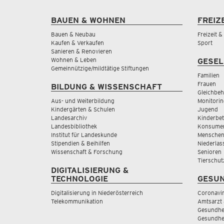
BAUEN & WOHNEN
FREIZ
Bauen & Neubau
Freizeit 
Kaufen & Verkaufen
Sport
Sanieren & Renovieren
Wohnen & Leben
GESEL
Gemeinnützige/mildtätige Stiftungen
Familien
Frauen
BILDUNG & WISSENSCHAFT
Gleichbeh
Aus- und Weiterbildung
Monitorin
Kindergärten & Schulen
Jugend
Landesarchiv
Kinderbe
Landesbibliothek
Konsumen
Institut für Landeskunde
Menschen
Stipendien & Beihilfen
Niederlas
Wissenschaft & Forschung
Senioren
Tierschut
DIGITALISIERUNG &
TECHNOLOGIE
GESUN
Digitalisierung in Niederösterreich
Coronavi
Telekommunikation
Amtsarzt 
Gesundhei
Gesundhe