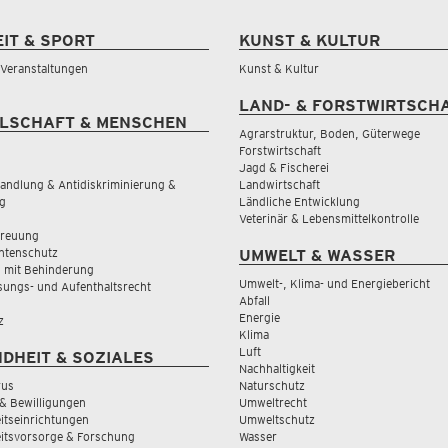
EIT & SPORT
KUNST & KULTUR
& Veranstaltungen
Kunst & Kultur
LAND- & FORSTWIRTSCH
LSCHAFT & MENSCHEN
Agrarstruktur, Boden, Güterwege
Forstwirtschaft
Jagd & Fischerei
andlung & Antidiskriminierung &
Landwirtschaft
g
Ländliche Entwicklung
Veterinär & Lebensmittelkontrolle
treuung
tenschutz
UMWELT & WASSER
 mit Behinderung
Umwelt-, Klima- und Energiebericht
sungs- und Aufenthaltsrecht
Abfall
Energie
z
Klima
Luft
DHEIT & SOZIALES
Nachhaltigkeit
rus
Naturschutz
& Bewilligungen
Umweltrecht
tseinrichtungen
Umweltschutz
itsvorsorge & Forschung
Wasser