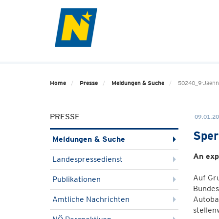
Home
Presse
Meldungen & Suche
50240_9-Jaenne
PRESSE
09.01.20
Sper
Meldungen & Suche
An exp
Landespressedienst
Auf Gru
Publikationen
Bundes
Amtliche Nachrichten
Autobah
stellen