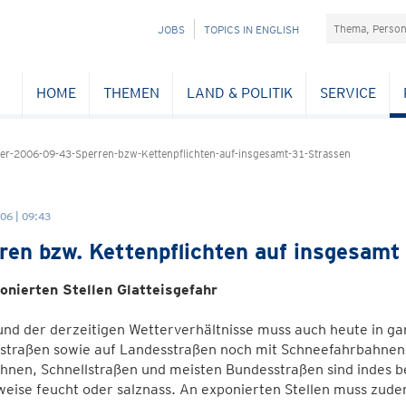
Suchefeld
NAVIGATION
JOBS
TOPICS IN ENGLISH
ÜBERSPRINGEN
HOME
THEMEN
LAND & POLITIK
SERVICE
r-2006-09-43-Sperren-bzw-Kettenpflichten-auf-insgesamt-31-Strassen
06 | 09:43
ren bzw. Kettenpflichten auf insgesamt
onierten Stellen Glatteisgefahr
nd der derzeitigen Wetterverhältnisse muss auch heute in g
straßen sowie auf Landesstraßen noch mit Schneefahrbahnen
nen, Schnellstraßen und meisten Bundesstraßen sind indes be
weise feucht oder salznass. An exponierten Stellen muss zud