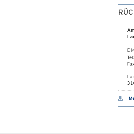
RÜC
Am
La
E-M
Te
Fa
La
310
Me