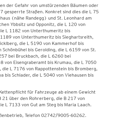
wegen der Gefahr von umstürzenden Bäumen oder
 gesperrte Straßen. Konkret sind dies die L 75
ünfhaus (nähe Randegg) und St. Leonhard am
schen Ybbsitz und Opponitz, die L 120 von
 die L 1182 von Unterthumeritz bis
 1189 von Unterthumeritz bis Sieghartsreith,
inicklberg, die L 5190 von Kammerhof bis
 Schönbühel bis Gerolding, die L 6159 von St.
257 bei Bruckbach, die L 6260 bei
048 von Eisengraberamt bis Krumau, die L 7050
, die L 7176 von Rappottenstein bis Bromberg,
a bis Schlader, die L 5040 von Viehausen bis
ettenpflicht für Fahrzeuge ab einem Gewicht
 B 21 über den Rohrerberg, die B 217 von
die L 7133 von Gut am Steg bis Maria Laach.
aßenbetrieb, Telefon 02742/9005-60262.