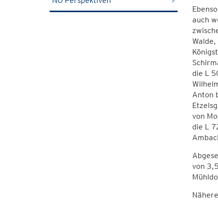
NÖ Perspektiven
Ebenso
auch we
zwisch
Walde, 
Königst
Schirma
die L 5
Wilhelm
Anton b
Etzelsg
von Mot
die L 7
Ambach
Abgese
von 3,5
Mühldor
Nähere