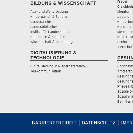
Frauen
BILDUNG & WISSENSCHAFT
Gleichbeh
Aus- und Weiterbildung
Monitorin
Kindergärten & Schulen
Jugend
Landesarchiv
Kinderbe
Landesbibliothek
Konsumen
Institut für Landeskunde
Menschen
Stipendien & Beihilfen
Niederlas
Wissenschaft & Forschung
Senioren
Tierschut
DIGITALISIERUNG &
TECHNOLOGIE
GESUN
Digitalisierung in Niederösterreich
Coronavi
Telekommunikation
Amtsarzt 
Gesundhei
Gesundhe
Pflege & 
Soziale D
Sozialhilf
Beihilfen
BARRIEREFREIHEIT
DATENSCHUTZ
IMP