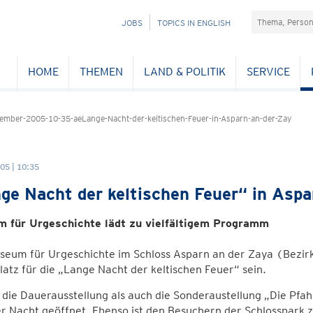
Suchefeld
NAVIGATION
JOBS
TOPICS IN ENGLISH
ÜBERSPRINGEN
HOME
THEMEN
LAND & POLITIK
SERVICE
mber-2005-10-35-aeLange-Nacht-der-keltischen-Feuer-in-Asparn-an-der-Zay
05 | 10:35
ge Nacht der keltischen Feuer“ in Aspa
 für Urgeschichte lädt zu vielfältigem Programm
seum für Urgeschichte im Schloss Asparn an der Zaya (Bezir
atz für die „Lange Nacht der keltischen Feuer“ sein.
die Dauerausstellung als auch die Sonderaustellung „Die Pfah
er Nacht geöffnet. Ebenso ist den Besuchern der Schlosspark z