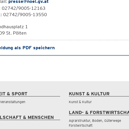
ail:
presse@noel.gv.at
l: 02742/9005-12163
x: 02742/9005-13550
ndhausplatz 1
9 St. Pölten
ldung als PDF speichern
EIT & SPORT
KUNST & KULTUR
& Veranstaltungen
Kunst & Kultur
LAND- & FORSTWIRTSCH
LSCHAFT & MENSCHEN
Agrarstruktur, Boden, Güterwege
Forstwirtschaft