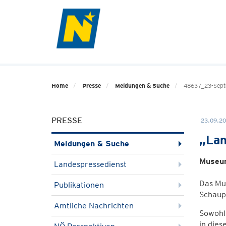
Home
Presse
Meldungen & Suche
48637_23-Septe
PRESSE
23.09.20
„Lan
Meldungen & Suche
Museum
Landespressedienst
Das Mu
Publikationen
Schaupl
Amtliche Nachrichten
Sowohl 
in dies