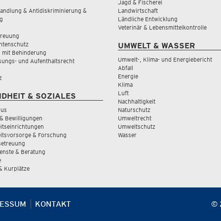
Jagd & Fischerei
andlung & Antidiskriminierung &
Landwirtschaft
g
Ländliche Entwicklung
Veterinär & Lebensmittelkontrolle
treuung
tenschutz
UMWELT & WASSER
 mit Behinderung
Umwelt-, Klima- und Energiebericht
sungs- und Aufenthaltsrecht
Abfall
Energie
z
Klima
Luft
DHEIT & SOZIALES
Nachhaltigkeit
rus
Naturschutz
& Bewilligungen
Umweltrecht
tseinrichtungen
Umweltschutz
itsvorsorge & Forschung
Wasser
Betreuung
ienste & Beratung
e
 & Kurplätze
RESSUM
KONTAKT
© 