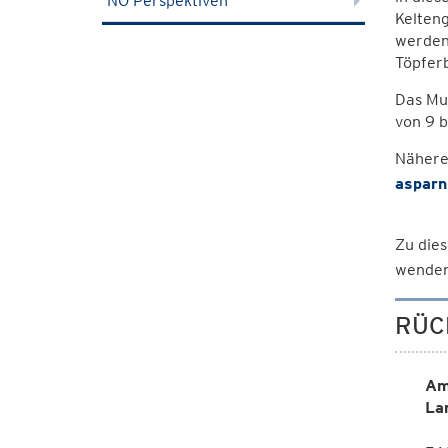
NÖ Perspektiven
Kelteng
werden
Töpferb
Das Mu
von 9 b
Nähere
asparn
Zu dies
wenden
RÜC
Am
La