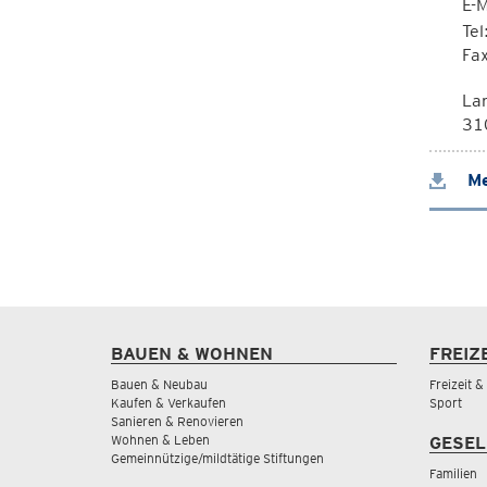
E-M
Te
Fa
La
310
Me
BAUEN & WOHNEN
FREIZ
Bauen & Neubau
Freizeit 
Kaufen & Verkaufen
Sport
Sanieren & Renovieren
Wohnen & Leben
GESEL
Gemeinnützige/mildtätige Stiftungen
Familien