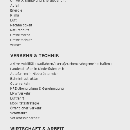
Umwelt-, Klima- und Energiebericht
Abfall
Energie
Klima
Luft
Nachhaltigkeit
Naturschutz
Umweltrecht
Umweltschutz
Wasser
VERKEHR & TECHNIK
Aktive Mobilität (Radfahren/Zu-Fuß-Gehen/Fahrgemeinschaften)
Landesstraßen in Niederösterreich
Autofahren in Niederösterreich
Bahninfrastruktur
Güterverkehr
KFZ-Überprüfung & Genehmigung
LKW Verkehr
Luftfahrt
Mobilitätsstrategie
Öffentlicher Verkehr
Schifffahrt
Verkehrssicherheit
WIRTSCHAFT & ARBEIT