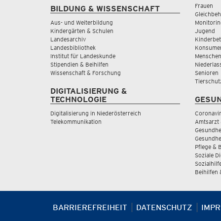
Frauen
BILDUNG & WISSENSCHAFT
Gleichbeh
Aus- und Weiterbildung
Monitorin
Kindergärten & Schulen
Jugend
Landesarchiv
Kinderbe
Landesbibliothek
Konsumen
Institut für Landeskunde
Menschen
Stipendien & Beihilfen
Niederlas
Wissenschaft & Forschung
Senioren
Tierschut
DIGITALISIERUNG &
TECHNOLOGIE
GESUN
Digitalisierung in Niederösterreich
Coronavi
Telekommunikation
Amtsarzt 
Gesundhei
Gesundhe
Pflege & 
Soziale D
Sozialhilf
Beihilfen
BARRIEREFREIHEIT
DATENSCHUTZ
IMP