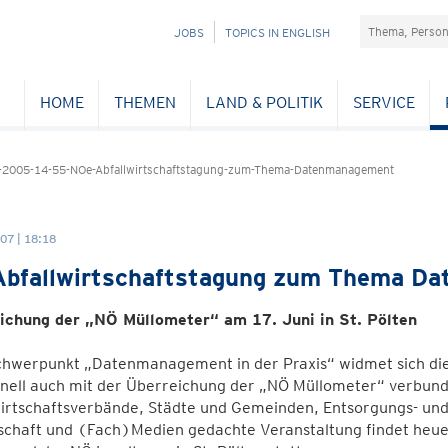
Suchefeld
NAVIGATION
JOBS
TOPICS IN ENGLISH
ÜBERSPRINGEN
HOME
THEMEN
LAND & POLITIK
SERVICE
-2005-14-55-NOe-Abfallwirtschaftstagung-zum-Thema-Datenmanagement
07 | 18:18
bfallwirtschaftstagung zum Thema D
ichung der „NÖ Müllometer“ am 17. Juni in St. Pölten
hwerpunkt „Datenmanagement in der Praxis“ widmet sich die 
onell auch mit der Überreichung der „NÖ Müllometer“ verbunde
wirtschaftsverbände, Städte und Gemeinden, Entsorgungs- und
chaft und (Fach)Medien gedachte Veranstaltung findet heuer