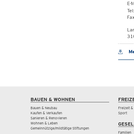
E-M
Te
Fa
La
310
Me
BAUEN & WOHNEN
FREIZ
Bauen & Neubau
Freizeit 
Kaufen & Verkaufen
Sport
Sanieren & Renovieren
Wohnen & Leben
GESEL
Gemeinnützige/mildtätige Stiftungen
Familien