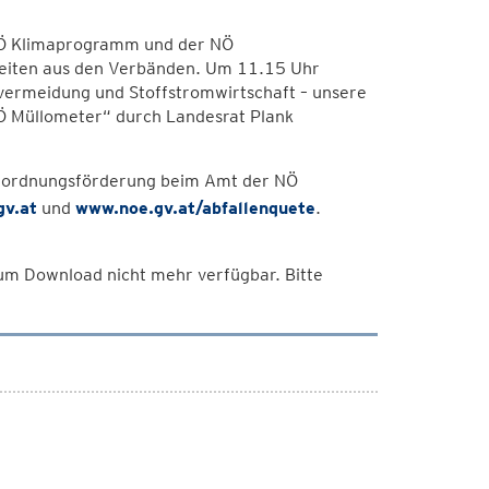
Ö Klimaprogramm und der NÖ
uigkeiten aus den Verbänden. Um 11.15 Uhr
lvermeidung und Stoffstromwirtschaft – unsere
Ö Müllometer“ durch Landesrat Plank
umordnungsförderung beim Amt der NÖ
gv.at
und
www.noe.gv.at/abfallenquete
.
 zum Download nicht mehr verfügbar. Bitte