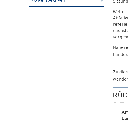
NÖ Perspektiven
Sitzung
Weiter
Abfallw
referie
nächst
vorges
Nähere
Landes
Zu dies
wenden
RÜC
Am
La