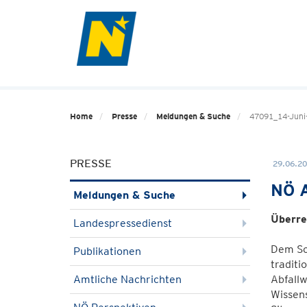
Home
Presse
Meldungen & Suche
47091_14-Juni
PRESSE
29.06.20
NÖ A
Meldungen & Suche
Überre
Landespressedienst
Dem Sc
Publikationen
traditi
Amtliche Nachrichten
Abfall
Wissens