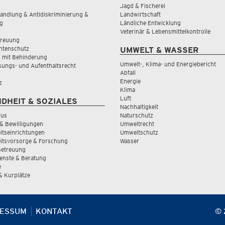
Jagd & Fischerei
andlung & Antidiskriminierung &
Landwirtschaft
g
Ländliche Entwicklung
Veterinär & Lebensmittelkontrolle
treuung
tenschutz
UMWELT & WASSER
 mit Behinderung
Umwelt-, Klima- und Energiebericht
sungs- und Aufenthaltsrecht
Abfall
Energie
z
Klima
Luft
DHEIT & SOZIALES
Nachhaltigkeit
rus
Naturschutz
& Bewilligungen
Umweltrecht
tseinrichtungen
Umweltschutz
itsvorsorge & Forschung
Wasser
Betreuung
ienste & Beratung
e
 & Kurplätze
RESSUM
KONTAKT
© 