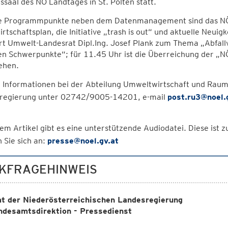
ssaal des NÖ Landtages in St. Pölten statt.
e Programmpunkte neben dem Datenmanagement sind das N
irtschaftsplan, die Initiative „trash is out“ und aktuelle Ne
rt Umwelt-Landesrat Dipl.Ing. Josef Plank zum Thema „Abfal
en Schwerpunkte“; für 11.45 Uhr ist die Überreichung der „N
ehen.
 Informationen bei der Abteilung Umweltwirtschaft und Ra
regierung unter 02742/9005-14201, e-mail
post.ru3@noel.
em Artikel gibt es eine unterstützende Audiodatei. Diese ist
 Sie sich an:
presse@noel.gv.at
KFRAGEHINWEIS
t der Niederösterreichischen Landesregierung
ndesamtsdirektion - Pressedienst