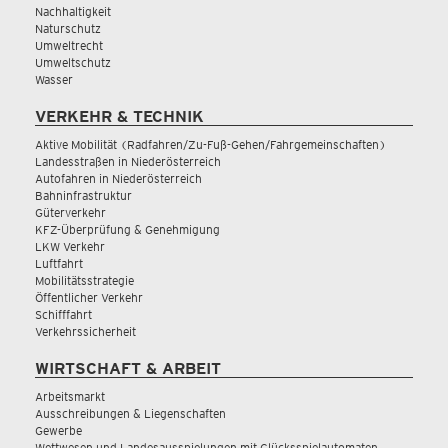
Nachhaltigkeit
Naturschutz
Umweltrecht
Umweltschutz
Wasser
VERKEHR & TECHNIK
Aktive Mobilität (Radfahren/Zu-Fuß-Gehen/Fahrgemeinschaften)
Landesstraßen in Niederösterreich
Autofahren in Niederösterreich
Bahninfrastruktur
Güterverkehr
KFZ-Überprüfung & Genehmigung
LKW Verkehr
Luftfahrt
Mobilitätsstrategie
Öffentlicher Verkehr
Schifffahrt
Verkehrssicherheit
WIRTSCHAFT & ARBEIT
Arbeitsmarkt
Ausschreibungen & Liegenschaften
Gewerbe
Wettwesen und Landesausspielungen mit Glücksspielautomaten