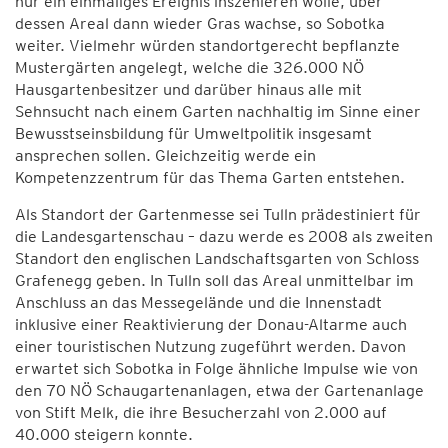
nur ein einmaliges Ereignis inszenieren wolle, über
dessen Areal dann wieder Gras wachse, so Sobotka
weiter. Vielmehr würden standortgerecht bepflanzte
Mustergärten angelegt, welche die 326.000 NÖ
Hausgartenbesitzer und darüber hinaus alle mit
Sehnsucht nach einem Garten nachhaltig im Sinne einer
Bewusstseinsbildung für Umweltpolitik insgesamt
ansprechen sollen. Gleichzeitig werde ein
Kompetenzzentrum für das Thema Garten entstehen.
Als Standort der Gartenmesse sei Tulln prädestiniert für
die Landesgartenschau – dazu werde es 2008 als zweiten
Standort den englischen Landschaftsgarten von Schloss
Grafenegg geben. In Tulln soll das Areal unmittelbar im
Anschluss an das Messegelände und die Innenstadt
inklusive einer Reaktivierung der Donau-Altarme auch
einer touristischen Nutzung zugeführt werden. Davon
erwartet sich Sobotka in Folge ähnliche Impulse wie von
den 70 NÖ Schaugartenanlagen, etwa der Gartenanlage
von Stift Melk, die ihre Besucherzahl von 2.000 auf
40.000 steigern konnte.