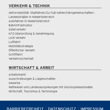
VERKEHR & TECHNIK
Aktive Mobilität (Radfahren/Zu-Fuß-Gehen/Fahrgemeinschaften)
Landesstraßen in Niederösterreich
Autofahren in Niederösterreich
Bahninfrastruktur
Güterverkehr
KFZ-Überprüfung & Genehmigung
LKW Verkehr
Luftfahrt
Mobilitätsstrategie
Öffentlicher Verkehr
Schifffahrt
Verkehrssicherheit
WIRTSCHAFT & ARBEIT
Arbeitsmarkt
Ausschreibungen & Liegenschaften
Gewerbe
Wettwesen und Landesausspielungen mit Glücksspielautomaten
Wirtschaft, Tourismus & Technologie
BARRIEREFREIHEIT
DATENSCHUTZ
IMPRESSUM