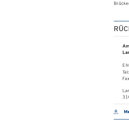
Brücken
RÜC
Am
La
E-M
Te
Fa
La
310
Me