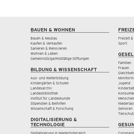
BAUEN & WOHNEN
FREIZ
Bauen & Neubau
Freizeit 
Kaufen & Verkaufen
Sport
Sanieren & Renovieren
Wohnen & Leben
GESEL
Gemeinnützige/mildtätige Stiftungen
Familien
Frauen
BILDUNG & WISSENSCHAFT
Gleichbeh
Aus- und Weiterbildung
Monitorin
Kindergärten & Schulen
Jugend
Landesarchiv
Kinderbe
Landesbibliothek
Konsumen
Institut für Landeskunde
Menschen
Stipendien & Beihilfen
Niederlas
Wissenschaft & Forschung
Senioren
Tierschut
DIGITALISIERUNG &
TECHNOLOGIE
GESUN
Digitalisierung in Niederösterreich
Coronavi