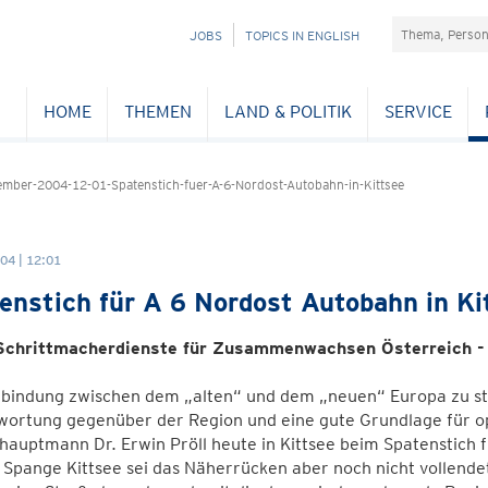
Suchefeld
NAVIGATION
JOBS
TOPICS IN ENGLISH
ÜBERSPRINGEN
HOME
THEMEN
LAND & POLITIK
SERVICE
ber-2004-12-01-Spatenstich-fuer-A-6-Nordost-Autobahn-in-Kittsee
04 | 12:01
enstich für A 6 Nordost Autobahn in Ki
 Schrittmacherdienste für Zusammenwachsen Österreich -
bindung zwischen dem „alten“ und dem „neuen“ Europa zu stär
ortung gegenüber der Region und eine gute Grundlage für op
auptmann Dr. Erwin Pröll heute in Kittsee beim Spatenstich 
 Spange Kittsee sei das Näherrücken aber noch nicht vollend