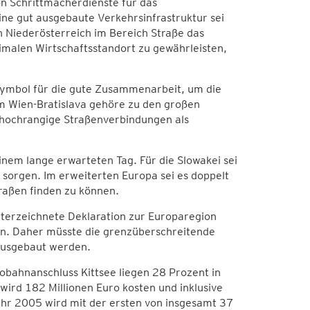
n Schrittmacherdienste für das
ne gut ausgebaute Verkehrsinfrastruktur sei
 Niederösterreich im Bereich Straße das
malen Wirtschaftsstandort zu gewährleisten,
 Symbol für die gute Zusammenarbeit, um die
 Wien-Bratislava gehöre zu den großen
 hochrangige Straßenverbindungen als
inem lange erwarteten Tag. Für die Slowakei sei
 sorgen. Im erweiterten Europa sei es doppelt
raßen finden zu können.
nterzeichnete Deklaration zur Europaregion
ern. Daher müsste die grenzüberschreitende
 ausgebaut werden.
bahnanschluss Kittsee liegen 28 Prozent in
ird 182 Millionen Euro kosten und inklusive
ahr 2005 wird mit der ersten von insgesamt 37