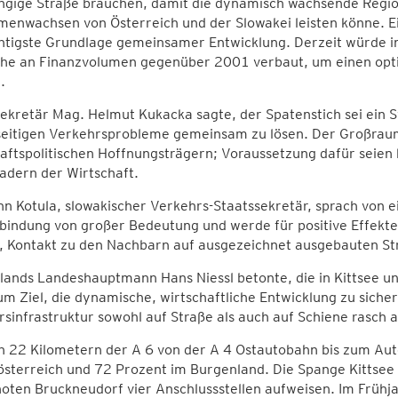
ngige Straße brauchen, damit die dynamisch wachsende Regio
nwachsen von Österreich und der Slowakei leisten könne. Ei
htigste Grundlage gemeinsamer Entwicklung. Derzeit würde in
che an Finanzvolumen gegenüber 2001 verbaut, um einen opti
.
ekretär Mag. Helmut Kukacka sagte, der Spatenstich sei ein
seitigen Verkehrsprobleme gemeinsam zu lösen. Der Großraum
aftspolitischen Hoffnungsträgern; Voraussetzung dafür seien
adern der Wirtschaft.
hn Kotula, slowakischer Verkehrs-Staatssekretär, sprach von e
bindung von großer Bedeutung und werde für positive Effekte
g, Kontakt zu den Nachbarn auf ausgezeichnet ausgebauten St
ands Landeshauptmann Hans Niessl betonte, die in Kittsee u
m Ziel, die dynamische, wirtschaftliche Entwicklung zu sich
sinfrastruktur sowohl auf Straße als auch auf Schiene rasch
 22 Kilometern der A 6 von der A 4 Ostautobahn bis zum Auto
sterreich und 72 Prozent im Burgenland. Die Spange Kittsee w
ten Bruckneudorf vier Anschlussstellen aufweisen. Im Frühj