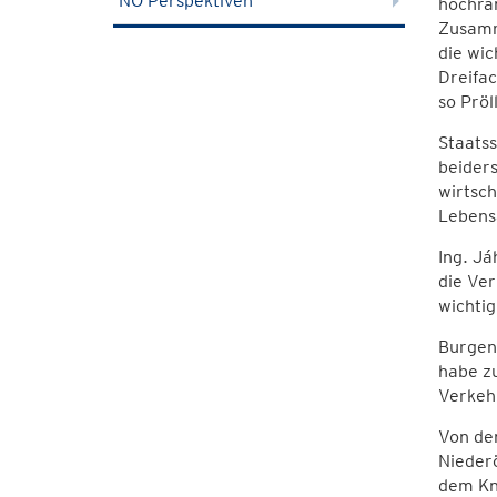
NÖ Perspektiven
hochra
Zusamme
die wic
Dreifa
so Pröll
Staatss
beider
wirtsch
Lebens
Ing. Já
die Ver
wichti
Burgenl
habe zu
Verkehr
Von den
Niederö
dem Kno