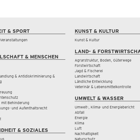
EIT & SPORT
KUNST & KULTUR
& Veranstaltungen
Kunst & Kultur
LAND- & FORSTWIRTSCH
LSCHAFT & MENSCHEN
Agrarstruktur, Boden, Güterwege
Forstwirtschaft
Jagd & Fischerei
andlung & Antidiskriminierung &
Landwirtschaft
g
Ländliche Entwicklung
Veterinär & Lebensmittelkontrolle
treuung
tenschutz
UMWELT & WASSER
 mit Behinderung
Umwelt-, Klima- und Energiebericht
sungs- und Aufenthaltsrecht
Abfall
Energie
z
Klima
Luft
DHEIT & SOZIALES
Nachhaltigkeit
rus
Naturschutz