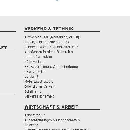
VERKEHR & TECHNIK
Aktive Mobilität (Radfahren/Zu-Fuß-
Gehen/Fahrgemeinschaften)
Landesstraßen in Niederösterreich
AFT
Autofahren in Niederösterreich
Bahninfrastruktur
Güterverkehr
KFZ-Überprüfung & Genehmigung
LKW Verkehr
Luftfahrt
Mobilitätsstrategie
Öffentlicher Verkehr
Schifffahrt
Verkehrssicherheit
WIRTSCHAFT & ARBEIT
Arbeitsmarkt
Ausschreibungen & Liegenschaften
Gewerbe
Wettwesen und Landesausspielungen mit