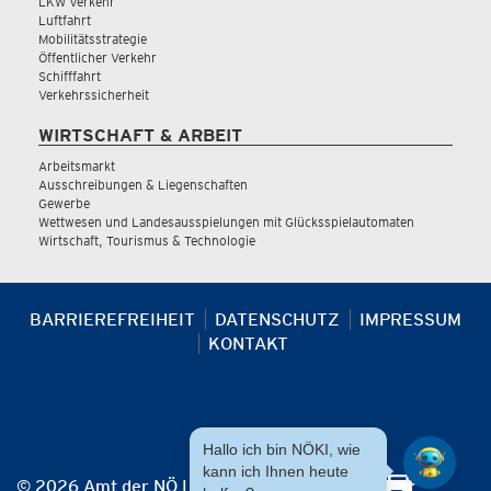
LKW Verkehr
Luftfahrt
Mobilitätsstrategie
Öffentlicher Verkehr
Schifffahrt
Verkehrssicherheit
WIRTSCHAFT & ARBEIT
Arbeitsmarkt
Ausschreibungen & Liegenschaften
Gewerbe
Wettwesen und Landesausspielungen mit Glücksspielautomaten
Wirtschaft, Tourismus & Technologie
BARRIEREFREIHEIT
DATENSCHUTZ
IMPRESSUM
KONTAKT
Hallo ich bin NÖKI, wie
kann ich Ihnen heute
© 2026 Amt der NÖ Landesregierung