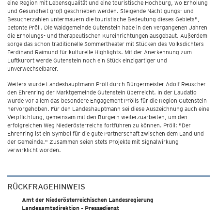
eine Region mit Lebensqualität und eine touristische Hochburg, wo Erholung
und Gesundheit groß geschrieben werden. Steigende Nächtigungs- und
Besucherzahlen untermauern die touristische Bedeutung dieses Gebiets",
betonte Pröll. Die Waldgemeinde Gutenstein habe in den vergangenen Jahren
die Erholungs- und therapeutischen Kureinrichtungen ausgebaut. Außerdem
sorge das schon traditionelle Sommertheater mit Stücken des Volksdichters
Ferdinand Raimund für kulturelle Highlights. Mit der Anerkennung zum
Luftkurort werde Gutenstein noch ein Stück einzigartiger und
unverwechselbarer.
Weiters wurde Landeshauptmann Pröll durch Bürgermeister Adolf Reuscher
den Ehrenring der Marktgemeinde Gutenstein überreicht. In der Laudatio
wurde vor allem das besondere Engagement Prölls für die Region Gutenstein
hervorgehoben. Für den Landeshauptmann sei diese Auszeichnung auch eine
Verpflichtung, gemeinsam mit den Bürgern weiterzuarbeiten, um den
erfolgreichen Weg Niederösterreichs fortführen zu können. Pröll: "Der
Ehrenring ist ein Symbol für die gute Partnerschaft zwischen dem Land und
der Gemeinde." Zusammen seien stets Projekte mit Signalwirkung
verwirklicht worden.
RÜCKFRAGEHINWEIS
Amt der Niederösterreichischen Landesregierung
Landesamtsdirektion - Pressedienst