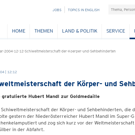
Suchefeld
NAVIGATION
JOBS
TOPICS IN ENGLISH
ÜBERSPRINGEN
HOME
THEMEN
LAND & POLITIK
SERVICE
r-2004-12-12-Schiweltmeisterschaft-der-Koerper-und-Sehbehinderten
04 | 12:12
weltmeisterschaft der Körper- und Seh
 gratulierte Hubert Mandl zur Goldmedaille
 Schiweltmeisterschaft der Körper- und Sehbehinderten, die d
olte gestern der Niederösterreicher Hubert Mandl im Super-G 
henkelamputiert und zog sich kurz vor der Weltmeisterschaf
ilber in der Abfahrt.