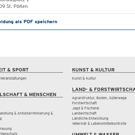
9 St. Pölten
ldung als PDF speichern
EIT & SPORT
KUNST & KULTUR
& Veranstaltungen
Kunst & Kultur
LAND- & FORSTWIRTSCH
LSCHAFT & MENSCHEN
Agrarstruktur, Boden, Güterwege
Forstwirtschaft
Jagd & Fischerei
andlung & Antidiskriminierung &
Landwirtschaft
g
Ländliche Entwicklung
Veterinär & Lebensmittelkontrolle
treuung
tenschutz
UMWELT & WASSER