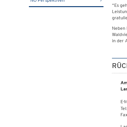
NÖ Perspektiven
“Es geh
Leistun
gratuli
Neben 
Waldvie
in der 
RÜC
Am
La
E-M
Te
Fa
La