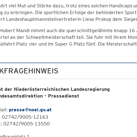
ört viel Mut und Stärke dazu, trotz eines solchen Handicaps u
g zu erbringen. Die sportlichen Erfolge der behinderten Spor
ert Landeshauptmannstellvertreterin Liese Prokop dem Sieger
Hubert Mandl nimmt auch die querschnittgelähmte knapp 16 J
rtel an der Schiweltmeisterschaft teil. Sie fuhr mit ihrem M
Abfahrt Platz vier und im Super G Platz fünf. Die Meisterschaft
KFRAGEHINWEIS
t der Niederösterreichischen Landesregierung
ndesamtsdirektion - Pressedienst
ail:
presse@noel.gv.at
l: 02742/9005-12163
x: 02742/9005-13550
ndhausplatz 1