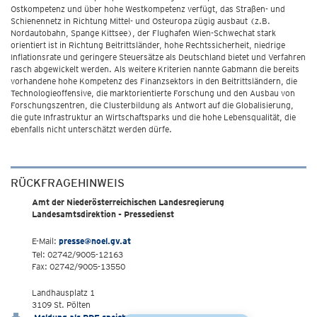
Ostkompetenz und über hohe Westkompetenz verfügt, das Straßen- und
Schienennetz in Richtung Mittel- und Osteuropa zügig ausbaut (z.B.
Nordautobahn, Spange Kittsee), der Flughafen Wien-Schwechat stark
orientiert ist in Richtung Beitrittsländer, hohe Rechtssicherheit, niedrige
Inflationsrate und geringere Steuersätze als Deutschland bietet und Verfahren
rasch abgewickelt werden. Als weitere Kriterien nannte Gabmann die bereits
vorhandene hohe Kompetenz des Finanzsektors in den Beitrittsländern, die
Technologieoffensive, die marktorientierte Forschung und den Ausbau von
Forschungszentren, die Clusterbildung als Antwort auf die Globalisierung,
die gute Infrastruktur an Wirtschaftsparks und die hohe Lebensqualität, die
ebenfalls nicht unterschätzt werden dürfe.
RÜCKFRAGEHINWEIS
Amt der Niederösterreichischen Landesregierung
Landesamtsdirektion - Pressedienst
E-Mail:
presse@noel.gv.at
Tel: 02742/9005-12163
Fax: 02742/9005-13550
Landhausplatz 1
3109 St. Pölten