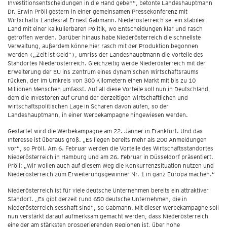
Investitionsentscheidungen in die Hand geben“, betonte Landeshauptmann
Dr. Erwin Pröll gestern in einer gemeinsamen Pressekonferenz mit
Wirtschafts-Landesrat Ernest Gabmann. Niederösterreich sei ein stabiles
Land mit einer kalkulierbaren Politik, wo Entscheidungen klar und rasch
getroffen werden. Darüber hinaus habe Niederösterreich die schnellste
Verwaltung, außerdem könne hier rasch mit der Produktion begonnen
werden („Zeit ist Geld“), umriss der Landeshauptmann die Vorteile des
Standortes Niederösterreich. Gleichzeitig werde Niederösterreich mit der
Erweiterung der EU ins Zentrum eines dynamischen Wirtschaftsraums
rücken, der im Umkreis von 300 Kilometern einen Markt mit bis zu 10
Millionen Menschen umfasst. Auf all diese Vorteile soll nun in Deutschland,
dem die Investoren auf Grund der derzeitigen wirtschaftlichen und
wirtschaftspolitischen Lage in Scharen davonlaufen, so der
Landeshauptmann, in einer Werbekampagne hingewiesen werden.
Gestartet wird die Werbekampagne am 22. Jänner in Frankfurt. Und das
Interesse ist überaus groß. „Es liegen bereits mehr als 200 Anmeldungen
vor“, so Pröll. Am 6. Februar werden die Vorteile des Wirtschaftsstandortes
Niederösterreich in Hamburg und am 26. Februar in Düsseldorf präsentiert.
Pröll: „Wir wollen auch auf diesem Weg die Konkurrenzsituation nutzen und
Niederösterreich zum Erweiterungsgewinner Nr. 1 in ganz Europa machen.“
Niederösterreich ist für viele deutsche Unternehmen bereits ein attraktiver
Standort. „Es gibt derzeit rund 650 deutsche Unternehmen, die in
Niederösterreich sesshaft sind“, so Gabmann. Mit dieser Werbekampagne soll
nun verstärkt darauf aufmerksam gemacht werden, dass Niederösterreich
eine der am stärksten prosperierenden Regionen ist, über hohe