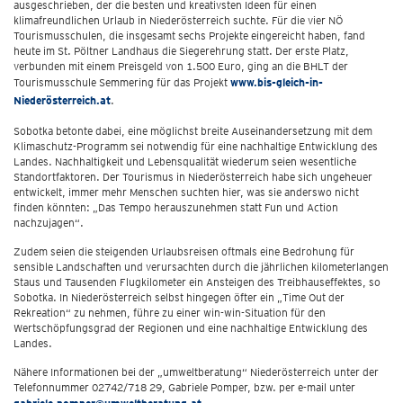
ausgeschrieben, der die besten und kreativsten Ideen für einen
klimafreundlichen Urlaub in Niederösterreich suchte. Für die vier NÖ
Tourismusschulen, die insgesamt sechs Projekte eingereicht haben, fand
heute im St. Pöltner Landhaus die Siegerehrung statt. Der erste Platz,
verbunden mit einem Preisgeld von 1.500 Euro, ging an die BHLT der
Tourismusschule Semmering für das Projekt
www.bis-gleich-in-
Niederösterreich.at
.
Sobotka betonte dabei, eine möglichst breite Auseinandersetzung mit dem
Klimaschutz-Programm sei notwendig für eine nachhaltige Entwicklung des
Landes. Nachhaltigkeit und Lebensqualität wiederum seien wesentliche
Standortfaktoren. Der Tourismus in Niederösterreich habe sich ungeheuer
entwickelt, immer mehr Menschen suchten hier, was sie anderswo nicht
finden könnten: „Das Tempo herauszunehmen statt Fun und Action
nachzujagen“.
Zudem seien die steigenden Urlaubsreisen oftmals eine Bedrohung für
sensible Landschaften und verursachten durch die jährlichen kilometerlangen
Staus und Tausenden Flugkilometer ein Ansteigen des Treibhauseffektes, so
Sobotka. In Niederösterreich selbst hingegen öfter ein „Time Out der
Rekreation“ zu nehmen, führe zu einer win-win-Situation für den
Wertschöpfungsgrad der Regionen und eine nachhaltige Entwicklung des
Landes.
Nähere Informationen bei der „umweltberatung“ Niederösterreich unter der
Telefonnummer 02742/718 29, Gabriele Pomper, bzw. per e-mail unter