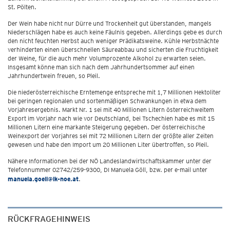
St. Pölten.
Der Wein habe nicht nur Dürre und Trockenheit gut überstanden, mangels
Niederschlägen habe es auch keine Fäulnis gegeben. Allerdings gebe es durch
den nicht feuchten Herbst auch weniger Prädikatsweine. Kühle Herbstnächte
verhinderten einen überschnellen Säureabbau und sicherten die Fruchtigkeit
der Weine, für die auch mehr Volumprozente Alkohol zu erwarten seien.
Insgesamt könne man sich nach dem Jahrhundertsommer auf einen
Jahrhundertwein freuen, so Pleil.
Die niederösterreichische Erntemenge entspreche mit 1,7 Millionen Hektoliter
bei geringen regionalen und sortenmäßigen Schwankungen in etwa dem
Vorjahresergebnis. Markt Nr. 1 sei mit 40 Millionen Litern österreichweitem
Export im Vorjahr nach wie vor Deutschland, bei Tschechien habe es mit 15
Millionen Litern eine markante Steigerung gegeben. Der österreichische
Weinexport der Vorjahres sei mit 72 Millionen Litern der größte aller Zeiten
gewesen und habe den Import um 20 Millionen Liter übertroffen, so Pleil.
Nähere Informationen bei der NÖ Landeslandwirtschaftskammer unter der
Telefonnummer 02742/259-9300, DI Manuela Göll, bzw. per e-mail unter
manuela.goell@lk-noe.at
.
RÜCKFRAGEHINWEIS