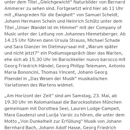
unter dem Titel „Gleichgewicht“ Naturbilder von Bernard
Ammerer zu sehen sind. Fortgesetzt wird hier ab 11 Uhr
mit „Klangreden für die Ewigkeit“ von Samuel Scheidt,
Johann Hermann Schein und Heinrich Schütz unter dem
Titel „Unser Wandel ist im Himmel“ mit der Company of
Music unter der Leitung von Johannes Hiemetsberger. Ab
14.15 Uhr führen dann Ursula Strauss, Michael Schade
und Sara Glanzer im Dietmayrsaal mit „Warum später
und nicht jetzt?“ ein Podiumsgespräch über das Warten,
ehe sich ab 15.30 Uhr im Barockkeller nuovo barocco mit
Georg Friedrich Händel, Georg Philipp Telemann, Antonio
Maria Bononcini, Thomas Vincent, Johann Georg
Pisendel in „Das Wesen der Musik“ musikalischen
Variationen des Wartens widmet.
„Am Horizont der Zeit“ sind am Samstag, 23. Mai, ab
19.30 Uhr im Kolomanisaal die Barocksolisten München
gemeinsam mit Dorothea Seel, Lauren Lodge-Campell,
Mara Gaudenzi und Lucija Varsic zu hören, die unter dem
Motto „Von Dunkelheit zur Erfüllung“ Musik von Johann
Bernhard Bach, Johann Adolf Hasse, Georg Friedrich