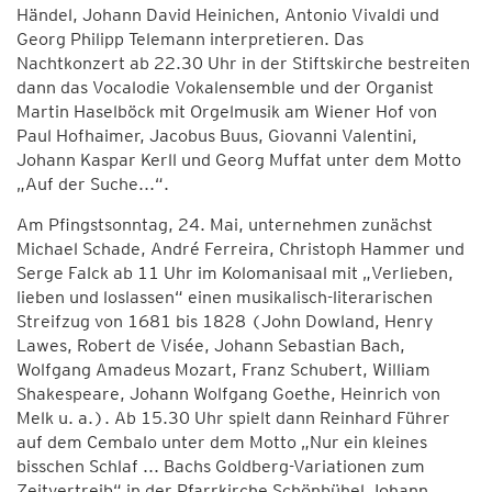
Händel, Johann David Heinichen, Antonio Vivaldi und
Georg Philipp Telemann interpretieren. Das
Nachtkonzert ab 22.30 Uhr in der Stiftskirche bestreiten
dann das Vocalodie Vokalensemble und der Organist
Martin Haselböck mit Orgelmusik am Wiener Hof von
Paul Hofhaimer, Jacobus Buus, Giovanni Valentini,
Johann Kaspar Kerll und Georg Muffat unter dem Motto
„Auf der Suche...“.
Am Pfingstsonntag, 24. Mai, unternehmen zunächst
Michael Schade, André Ferreira, Christoph Hammer und
Serge Falck ab 11 Uhr im Kolomanisaal mit „Verlieben,
lieben und loslassen“ einen musikalisch-literarischen
Streifzug von 1681 bis 1828 (John Dowland, Henry
Lawes, Robert de Visée, Johann Sebastian Bach,
Wolfgang Amadeus Mozart, Franz Schubert, William
Shakespeare, Johann Wolfgang Goethe, Heinrich von
Melk u. a.). Ab 15.30 Uhr spielt dann Reinhard Führer
auf dem Cembalo unter dem Motto „Nur ein kleines
bisschen Schlaf ... Bachs Goldberg-Variationen zum
Zeitvertreib“ in der Pfarrkirche Schönbühel Johann