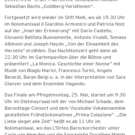
Sebastian Bachs „Goldberg-Variationen“.
Fortgesetzt wird wieder im Stift Melk, wo ab 19.30 Uhr
im Kolomanisaal Il Giardino Armonico und Patricia Nolz
auf der „Insel der Erinnerung“ mit Dario Castello,
Giovanni Battista Buonamente, Antonio Vivaldi, Tomaso
Albinoni und Joseph Haydn „Von der Einsamkeit des
Herzens“ erzählen. Das Nachtkonzert geht dann ab
22.30 Uhr im Gartenpavillon über die Bühne und
präsentiert „La Monica. Geschichte einer Nonne“ mit
Musik von Biagio Marini, Francesco Turini, Angelo
Berardi, Baran Beigi u. a. in der Interpretation von Sara
Glanzer und dem Ensemble Vagando.
Das Finale am Pfingstmontag, 25. Mai, startet um 9.30
Uhr im Dietmayrsaal mit der von Michael Schade, dem
Barocktage-Consort und dem Vocalodie Vokalensemble
gestalteten Frühstücksmatinee „Prima Colazione“. „Die
Liebe sieget alle Zeit“ heißt es ab 11 Uhr im
Kolomanisaal, wo das L'Orfeo Barockorchester unter
Carin van Heerden und die Sopranistin Dorothee Mields