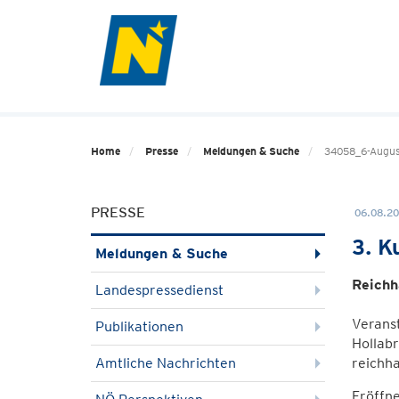
Home
Presse
Meldungen & Suche
34058_6-Augus
PRESSE
06.08.20
3. K
Meldungen & Suche
Reichh
Landespressedienst
Veranst
Publikationen
Hollabr
Amtliche Nachrichten
reichh
Eröffne