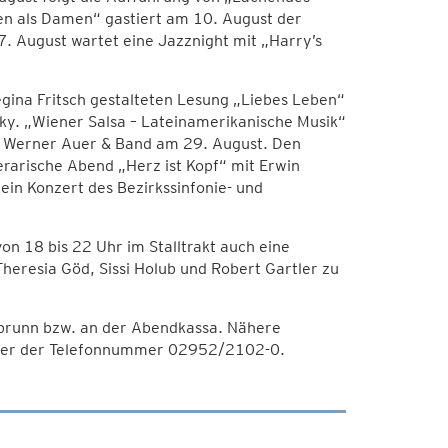
ren als Damen“ gastiert am 10. August der
. August wartet eine Jazznight mit „Harry’s
egina Fritsch gestalteten Lesung „Liebes Leben“
sky. „Wiener Salsa – Lateinamerikanische Musik“
n Werner Auer & Band am 29. August. Den
erarische Abend „Herz ist Kopf“ mit Erwin
ein Konzert des Bezirkssinfonie- und
on 18 bis 22 Uhr im Stalltrakt auch eine
heresia Göd, Sissi Holub und Robert Gartler zu
abrunn bzw. an der Abendkassa. Nähere
nter der Telefonnummer 02952/2102-0.