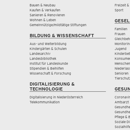
Bauen & Neubau
Freizeit 
Kaufen & Verkaufen
Sport
Sanieren & Renovieren
Wohnen & Leben
GESEL
Gemeinnützige/mildtätige Stiftungen
Familien
Frauen
BILDUNG & WISSENSCHAFT
Gleichbeh
Aus- und Weiterbildung
Monitorin
Kindergärten & Schulen
Jugend
Landesarchiv
Kinderbe
Landesbibliothek
Konsumen
Institut für Landeskunde
Menschen
Stipendien & Beihilfen
Niederlas
Wissenschaft & Forschung
Senioren
Tierschut
DIGITALISIERUNG &
TECHNOLOGIE
GESUN
Digitalisierung in Niederösterreich
Coronavi
Telekommunikation
Amtsarzt 
Gesundhei
Gesundhe
Pflege & 
Soziale D
Sozialhilf