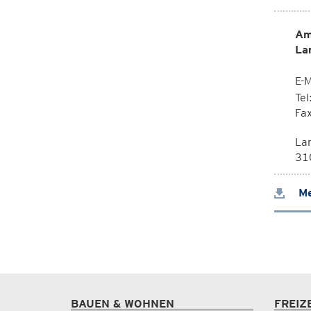
Am
La
E-M
Te
Fa
La
310
Me
BAUEN & WOHNEN
FREIZ