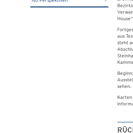
NÖ Perspektiven
Bezirks
Verwand
House“
Fortges
aus Tex
steht 
Abschlu
Steinha
Kammer
Beginnz
Ausstel
sehen.
Karten
Inform
RÜC