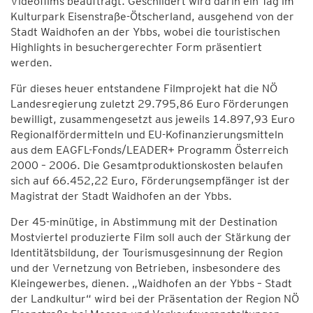
Videofilms beauftragt. Geschildert wird darin ein Tag im
Kulturpark Eisenstraße-Ötscherland, ausgehend von der
Stadt Waidhofen an der Ybbs, wobei die touristischen
Highlights in besuchergerechter Form präsentiert
werden.
Für dieses heuer entstandene Filmprojekt hat die NÖ
Landesregierung zuletzt 29.795,86 Euro Förderungen
bewilligt, zusammengesetzt aus jeweils 14.897,93 Euro
Regionalfördermitteln und EU-Kofinanzierungsmitteln
aus dem EAGFL-Fonds/LEADER+ Programm Österreich
2000 – 2006. Die Gesamtproduktionskosten belaufen
sich auf 66.452,22 Euro, Förderungsempfänger ist der
Magistrat der Stadt Waidhofen an der Ybbs.
Der 45-minütige, in Abstimmung mit der Destination
Mostviertel produzierte Film soll auch der Stärkung der
Identitätsbildung, der Tourismusgesinnung der Region
und der Vernetzung von Betrieben, insbesondere des
Kleingewerbes, dienen. „Waidhofen an der Ybbs – Stadt
der Landkultur“ wird bei der Präsentation der Region NÖ