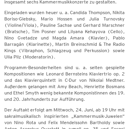
insgesamt sechs Kammermusikkonzerte zu gestalten.
Eingeladen wurden heuer u. a. Candida Thompson, Nikita
Boriso-Glebsky, Mario Hossen und Julia Turnovsky
(Violine/Viola), Pauline Sachse und Gerhard Marschner
(Bratsche), Tim Posner und Lilyana Kehayova (Cello),
Nino Gvetadze und Magda Amara (Klavier), Pablo
Barragán (Klarinette), Martin Breinschmid & The Radio
Kings (Vibraphon, Schlagzeug und Perkussion) sowie
Ulla Pilz (Moderatorin).
Programm-Besonderheiten sind u. a. selten gespielte
Kompositionen wie Leonard Bernsteins Klaviertrio op. 2
und das Klavierquintett in C-Dur von Nikolai Medtner.
Außerdem gelangen mit Amy Beach, Henriette Bosmans
und Ethel Smyth wenig bekannte Komponistinnen des 19.
und 20. Jahrhunderts zur Aufführung.
Der Auftakt erfolgt am Mittwoch, 24. Juni, ab 19 Uhr mit
sakralmusikalisch inspirierten „Kammermusik-Juwelen“
von Nino Rota und Felix Mendelssohn Bartholdy sowie
Anton Arenskys Quartett in a-moll op. 35 und Sergei