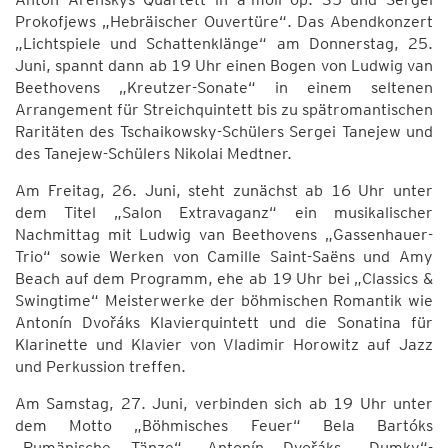
Prokofjews „Hebräischer Ouvertüre“. Das Abendkonzert
„Lichtspiele und Schattenklänge“ am Donnerstag, 25.
Juni, spannt dann ab 19 Uhr einen Bogen von Ludwig van
Beethovens „Kreutzer-Sonate“ in einem seltenen
Arrangement für Streichquintett bis zu spätromantischen
Raritäten des Tschaikowsky-Schülers Sergei Tanejew und
des Tanejew-Schülers Nikolai Medtner.
Am Freitag, 26. Juni, steht zunächst ab 16 Uhr unter
dem Titel „Salon Extravaganz“ ein musikalischer
Nachmittag mit Ludwig van Beethovens „Gassenhauer-
Trio“ sowie Werken von Camille Saint-Saëns und Amy
Beach auf dem Programm, ehe ab 19 Uhr bei „Classics &
Swingtime“ Meisterwerke der böhmischen Romantik wie
Antonín Dvořáks Klavierquintett und die Sonatina für
Klarinette und Klavier von Vladimir Horowitz auf Jazz
und Perkussion treffen.
Am Samstag, 27. Juni, verbinden sich ab 19 Uhr unter
dem Motto „Böhmisches Feuer“ Bela Bartóks
„Rumänische Tänze“, Antonín Dvořáks „Dumky“-