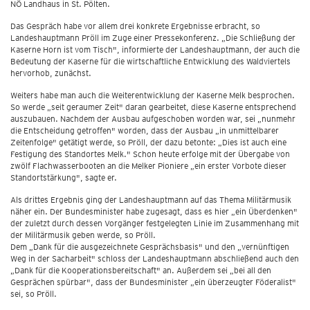
NÖ Landhaus in St. Pölten.
Das Gespräch habe vor allem drei konkrete Ergebnisse erbracht, so
Landeshauptmann Pröll im Zuge einer Pressekonferenz. „Die Schließung der
Kaserne Horn ist vom Tisch", informierte der Landeshauptmann, der auch die
Bedeutung der Kaserne für die wirtschaftliche Entwicklung des Waldviertels
hervorhob, zunächst.
Weiters habe man auch die Weiterentwicklung der Kaserne Melk besprochen.
So werde „seit geraumer Zeit" daran gearbeitet, diese Kaserne entsprechend
auszubauen. Nachdem der Ausbau aufgeschoben worden war, sei „nunmehr
die Entscheidung getroffen" worden, dass der Ausbau „in unmittelbarer
Zeitenfolge" getätigt werde, so Pröll, der dazu betonte: „Dies ist auch eine
Festigung des Standortes Melk." Schon heute erfolge mit der Übergabe von
zwölf Flachwasserbooten an die Melker Pioniere „ein erster Vorbote dieser
Standortstärkung", sagte er.
Als drittes Ergebnis ging der Landeshauptmann auf das Thema Militärmusik
näher ein. Der Bundesminister habe zugesagt, dass es hier „ein Überdenken"
der zuletzt durch dessen Vorgänger festgelegten Linie im Zusammenhang mit
der Militärmusik geben werde, so Pröll.
Dem „Dank für die ausgezeichnete Gesprächsbasis" und den „vernünftigen
Weg in der Sacharbeit" schloss der Landeshauptmann abschließend auch den
„Dank für die Kooperationsbereitschaft" an. Außerdem sei „bei all den
Gesprächen spürbar", dass der Bundesminister „ein überzeugter Föderalist"
sei, so Pröll.