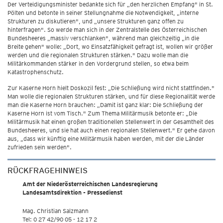
Der Verteidigungsminister bedankte sich für „den herzlichen Empfang" in St.
Pölten und betonte in seiner Stellungnahme die Notwendigkeit, „interne
Strukturen zu diskutieren", und „unsere Strukturen ganz offen zu
hinterfragen". So werde man sich in der Zentralstelle des Österreichischen
Bundesheeres „massiv verschlanken", während man gleichzeitig „in die
Breite gehen" wolle: „Dort, wo Einsatzfähigkeit gefragt ist, wollen wir größer
werden und die regionalen Strukturen stärken." Dazu wolle man die
Militärkommanden stärker in den Vordergrund stellen, so etwa beim
Katastrophenschutz.
Zur Kaserne Horn hielt Doskozil fest: „Die Schließung wird nicht stattfinden."
Man wolle die regionalen Strukturen stärken, und für diese Regionalität werde
man die Kaserne Horn brauchen: „Damit ist ganz klar: Die Schließung der
Kaserne Horn ist vom Tisch." Zum Thema Militärmusik betonte er: „Die
Militärmusik hat einen großen traditionellen Stellenwert in der Gesamtheit des
Bundesheeres, und sie hat auch einen regionalen Stellenwert." Er gehe davon
aus, „dass wir künftig eine Militärmusik haben werden, mit der die Länder
zufrieden sein werden".
RÜCKFRAGEHINWEIS
Amt der Niederösterreichischen Landesregierung
Landesamtsdirektion - Pressedienst
Mag. Christian Salzmann
Tel: 0 27 42/90 05 - 12 17 2