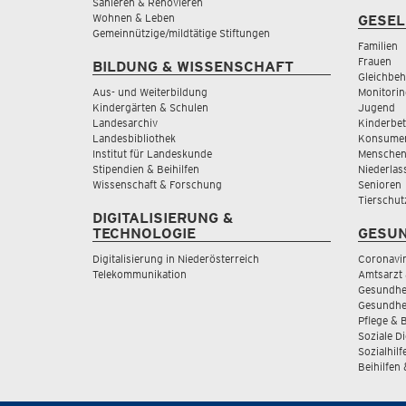
Sanieren & Renovieren
Wohnen & Leben
GESEL
Gemeinnützige/mildtätige Stiftungen
Familien
Frauen
BILDUNG & WISSENSCHAFT
Gleichbeh
Aus- und Weiterbildung
Monitorin
Kindergärten & Schulen
Jugend
Landesarchiv
Kinderbe
Landesbibliothek
Konsumen
Institut für Landeskunde
Menschen
Stipendien & Beihilfen
Niederlas
Wissenschaft & Forschung
Senioren
Tierschut
DIGITALISIERUNG &
TECHNOLOGIE
GESUN
Digitalisierung in Niederösterreich
Coronavi
Telekommunikation
Amtsarzt 
Gesundhei
Gesundhe
Pflege & 
Soziale D
Sozialhilf
Beihilfen