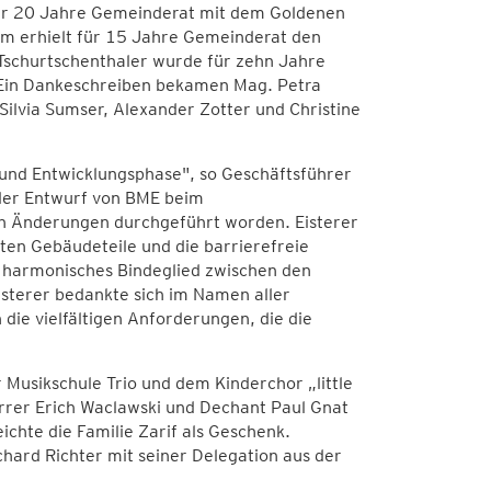
für 20 Jahre Gemeinderat mit dem Goldenen
öhm erhielt für 15 Jahre Gemeinderat den
 Tschurtschenthaler wurde für zehn Jahre
 Ein Dankeschreiben bekamen Mag. Petra
Silvia Sumser, Alexander Zotter und Christine
 und Entwicklungsphase", so Geschäftsführer
der Entwurf von BME beim
en Änderungen durchgeführt worden. Eisterer
lten Gebäudeteile und die barrierefreie
h harmonisches Bindeglied zwischen den
sterer bedankte sich im Namen aller
n die vielfältigen Anforderungen, die die
Musikschule Trio und dem Kinderchor „little
rrer Erich Waclawski und Dechant Paul Gnat
chte die Familie Zarif als Geschenk.
ard Richter mit seiner Delegation aus der