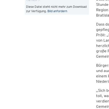
Stunde 
Diese Datei steht nicht mehr zum Download
Region
zur Verfügung.
Bild anfordern
Bratisl
Dass da
gepfleg
Pröll: 
von Lan
herzlic
große 
Gemeind
Bürger
und auc
einem P
Niederö
„Sich b
toll, 
verdien
Gemeind