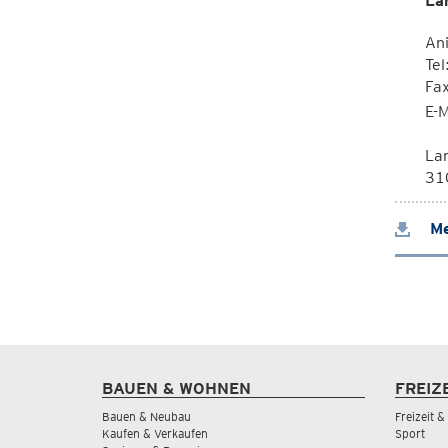
La
Ani
Tel
Fa
E-M
La
310
Me
BAUEN & WOHNEN
FREIZ
Bauen & Neubau
Freizeit 
Kaufen & Verkaufen
Sport