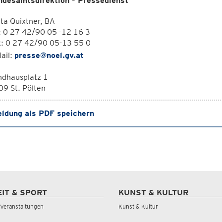
ndesamtsdirektion - Pressedienst
ta Quixtner, BA
: 0 27 42/90 05 -12 16 3
x: 0 27 42/90 05-13 55 0
ail:
presse@noel.gv.at
ndhausplatz 1
9 St. Pölten
ldung als PDF speichern
EIT & SPORT
KUNST & KULTUR
& Veranstaltungen
Kunst & Kultur