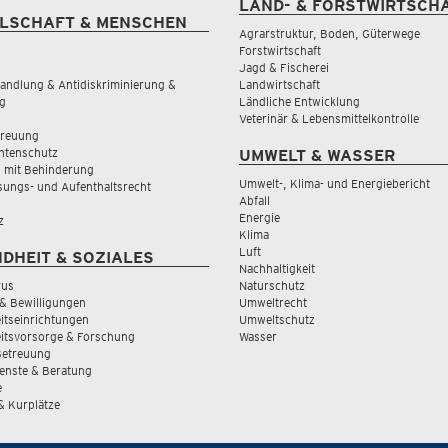
LAND- & FORSTWIRTSCH
LSCHAFT & MENSCHEN
Agrarstruktur, Boden, Güterwege
Forstwirtschaft
Jagd & Fischerei
andlung & Antidiskriminierung &
Landwirtschaft
g
Ländliche Entwicklung
Veterinär & Lebensmittelkontrolle
treuung
tenschutz
UMWELT & WASSER
 mit Behinderung
Umwelt-, Klima- und Energiebericht
sungs- und Aufenthaltsrecht
Abfall
Energie
z
Klima
Luft
DHEIT & SOZIALES
Nachhaltigkeit
rus
Naturschutz
& Bewilligungen
Umweltrecht
tseinrichtungen
Umweltschutz
itsvorsorge & Forschung
Wasser
Betreuung
ienste & Beratung
e
 & Kurplätze