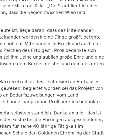
eine Mitte gerückt. „Die Stadt liegt in einer
nn, dass die Region zwischen Wien und
ute ist, liege daran, dass das Miteinander
teinander werden kleine Dinge groß", betonte
nn hob das Miteinander in Bruck und auch das
s Zeichen des Erfolges". Pröll bedankte sich
s sei ihm „eine unglaublich große Ehre und eine
ünschte dem Bürgermeister und dem gesamten
rierefreiheit des revitalisierten Rathauses
 gewesen, begleitet worden sei das Projekt von
uro an Bedarfszuweisungen vom Land
bei Landeshauptmann Pröll herzlich bedankte.
ehr selbstverständlich. Danke an alle - das ist
n des Festaktes die Ehrungen ausgeschiedener,
kam für seine 40-jährige Tätigkeit im
schen Schule den Goldenen Ehrenring der Stadt